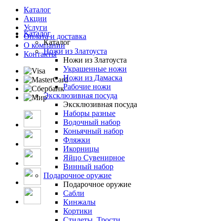
Каталог
Акции
Услуги
Каталог
Оплата и доставка
Каталог
О компании
Ножи из Златоуста
Контакты
Ножи из Златоуста
Украшенные ножи
Ножи из Дамаска
Рабочие ножи
Эксклюзивная посуда
Эксклюзивная посуда
Наборы разные
Водочный набор
Коньячный набор
Фляжки
Икорницы
Яйцо Сувенирное
Винный набор
Подарочное оружие
Подарочное оружие
Сабли
Кинжалы
Кортики
Стилеты, Трости