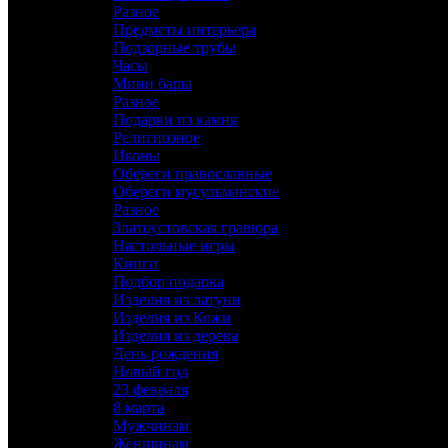
Разное
Предметы интерьера
Что такое дизайнерская ключница
Подзорные трубы
Часы
Дизайнерская ключница – это не просто функциональный предме
Мини бары
хранение ключей и при этом украшает пространство. Современ
Разное
ультрасовременных моделей.
Подарки из камня
Религиозное
Основ
Иконы
Обереги православные
1. Настенные ключницы являются самым популярным варианто
Обереги мусульманские
1) Деревянных панно с крючками
Разное
Златоустовская гравюра
2) Металлических панелей с отделениями
Настольные игры
Книги
3) Стеклянных конструкций с подсветкой
Подбор подарка
Изделия из латуни
4) Текстильных композиций с карманами
Изделия из Кожи
Изделия из дерева
День рождения
Новый год
1. Напольные ключницы представляют собой небольшие столик
23 февраля
8 марта
- Могут иметь несколько ярусов
Мужчинам
Женщинам
- Часто комплектуются дополнительными отделениями