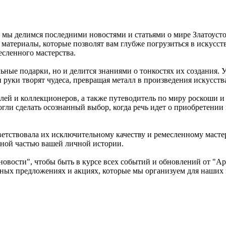
 мы делимся последними новостями и статьями о мире Златоуст
 материалы, которые позволят вам глубже погрузиться в искусс
есленного мастерства.
ьные подарки, но и делится знаниями о тонкостях их создания. 
и руки творят чудеса, превращая металл в произведения искусств
лей и коллекционеров, а также путеводитель по миру роскоши и
ли сделать осознанный выбор, когда речь идет о приобретении
ветствовала их исключительному качеству и ремесленному масте
ажной частью вашей личной истории.
овости", чтобы быть в курсе всех событий и обновлений от "Ари
льных предложениях и акциях, которые мы организуем для наших 