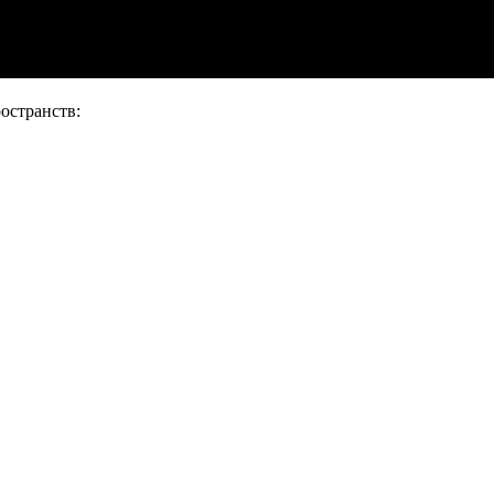
о
остранств: