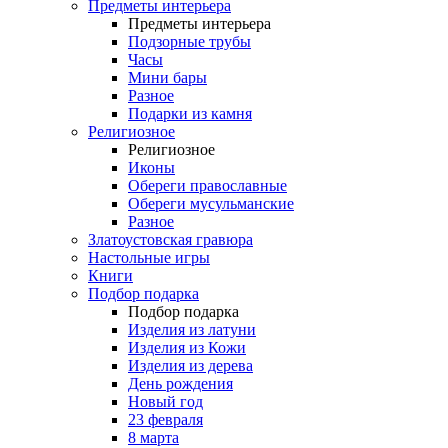
Предметы интерьера
Предметы интерьера
Подзорные трубы
Часы
Мини бары
Разное
Подарки из камня
Религиозное
Религиозное
Иконы
Обереги православные
Обереги мусульманские
Разное
Златоустовская гравюра
Настольные игры
Книги
Подбор подарка
Подбор подарка
Изделия из латуни
Изделия из Кожи
Изделия из дерева
День рождения
Новый год
23 февраля
8 марта