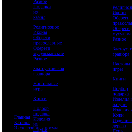
Разное
Изделия из дерева
Подарки
Религиоз
День рождения
из
Иконы
Новый год
камня
Обереги
23 февраля
правосла
8 марта
Религиозное
Обереги
Мужчинам
Иконы
мусульма
Женщинам
Обереги
Разное
Руководителю
православные
По профессии
Обереги
Златоуст
мусульманские
гравюра
Статьи
Разное
Настоль
Златоустовская
игры
гравюра
Книги
Дизайнерские ключницы: виды и
Настольные
особенности
Подбор
игры
подарка
Книги
Янтарь: Дар моря в подарочной упаковке
Изделия 
латуни
Подбор
Все статьи
Изделия 
подарка
Кожи
Главная
Изделия
Изделия 
Каталог
из
дерева
Эксклюзивная посуда
латуни
День