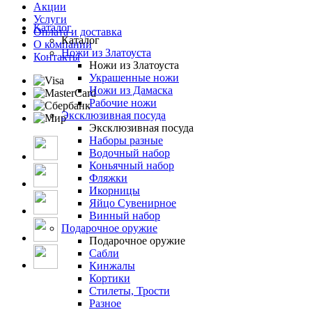
Акции
Услуги
Каталог
Оплата и доставка
Каталог
О компании
Ножи из Златоуста
Контакты
Ножи из Златоуста
Украшенные ножи
Ножи из Дамаска
Рабочие ножи
Эксклюзивная посуда
Эксклюзивная посуда
Наборы разные
Водочный набор
Коньячный набор
Фляжки
Икорницы
Яйцо Сувенирное
Винный набор
Подарочное оружие
Подарочное оружие
Сабли
Кинжалы
Кортики
Стилеты, Трости
Разное