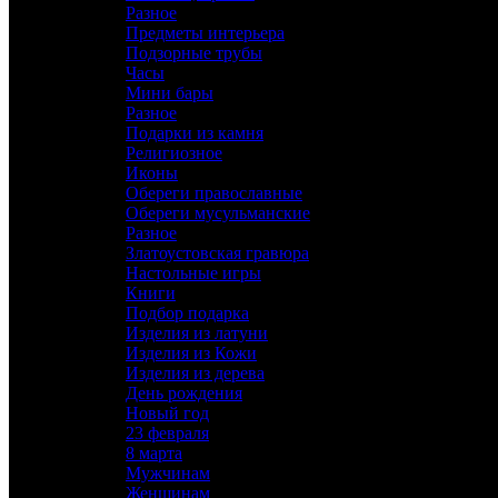
Разное
Яйцо Сувенирное
Предметы интерьера
Винный набор
Подзорные трубы
Подарочное оружие
Часы
Сабли
Мини бары
Кинжалы
Разное
Кортики
Подарки из камня
Стилеты, Трости
Религиозное
Разное
Иконы
Предметы интерьера
Обереги православные
Подзорные трубы
Обереги мусульманские
Часы
Разное
Мини бары
Златоустовская гравюра
Разное
Настольные игры
Подарки из камня
Книги
Религиозное
Подбор подарка
Иконы
Изделия из латуни
Обереги православные
Изделия из Кожи
Обереги мусульманские
Изделия из дерева
Разное
День рождения
Златоустовская гравюра
Новый год
Настольные игры
23 февраля
Книги
8 марта
Подбор подарка
Мужчинам
Изделия из латуни
Женщинам
Изделия из Кожи