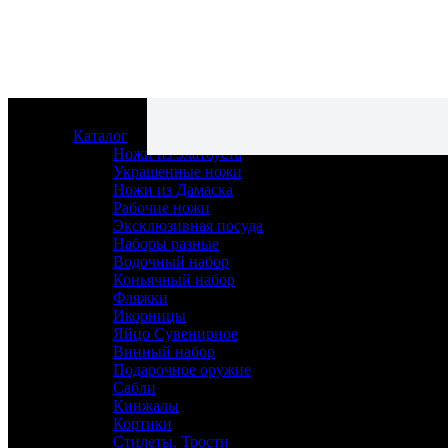
Каталог
Ножи из Златоуста
Украшенные ножи
Ножи из Дамаска
Рабочие ножи
Эксклюзивная посуда
Наборы разные
Водочный набор
Коньячный набор
Ножи из Златоуста
Фляжки
Украшенные ножи
Икорницы
Ножи из Дамаска
Яйцо Сувенирное
Рабочие ножи
Винный набор
Эксклюзивная посуда
Подарочное оружие
Наборы разные
Сабли
Водочный набор
Кинжалы
Коньячный набор
Кортики
Фляжки
Стилеты, Трости
Икорницы