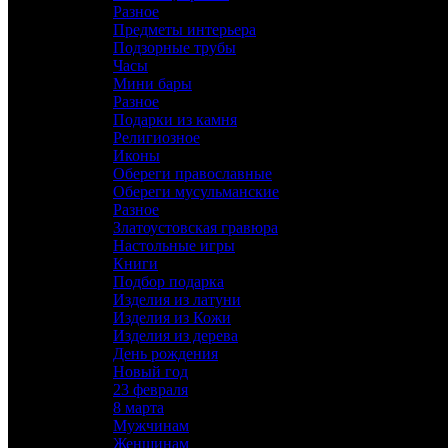
Разное
Яйцо Сувенирное
Предметы интерьера
Винный набор
Подзорные трубы
Подарочное оружие
Часы
Сабли
Мини бары
Кинжалы
Разное
Кортики
Подарки из камня
Стилеты, Трости
Религиозное
Разное
Иконы
Предметы интерьера
Обереги православные
Подзорные трубы
Обереги мусульманские
Часы
Разное
Мини бары
Златоустовская гравюра
Разное
Настольные игры
Подарки из камня
Книги
Религиозное
Подбор подарка
Иконы
Изделия из латуни
Обереги православные
Изделия из Кожи
Обереги мусульманские
Изделия из дерева
Разное
День рождения
Златоустовская гравюра
Новый год
Настольные игры
23 февраля
Книги
8 марта
Подбор подарка
Мужчинам
Изделия из латуни
Женщинам
Изделия из Кожи