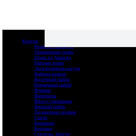
Каталог
Ножи из Златоуста
Украшенные ножи
Ножи из Дамаска
Рабочие ножи
Эксклюзивная посуда
Наборы разные
Водочный набор
Коньячный набор
Ножи из Златоуста
Фляжки
Украшенные ножи
Икорницы
Ножи из Дамаска
Яйцо Сувенирное
Рабочие ножи
Винный набор
Эксклюзивная посуда
Подарочное оружие
Наборы разные
Сабли
Водочный набор
Кинжалы
Коньячный набор
Кортики
Фляжки
Стилеты, Трости
Икорницы