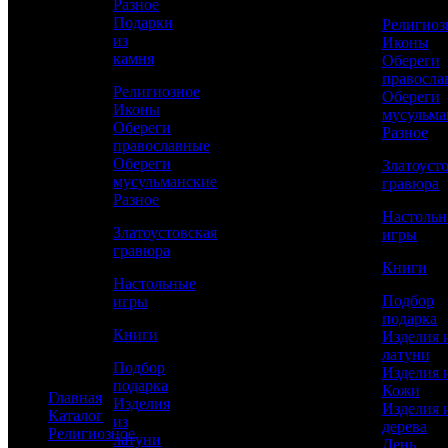
Разное
Изделия из дерева
Подарки
Религиоз
День рождения
из
Иконы
Новый год
камня
Обереги
23 февраля
правосла
8 марта
Религиозное
Обереги
Мужчинам
Иконы
мусульма
Женщинам
Обереги
Разное
Руководителю
православные
По профессии
Обереги
Златоуст
мусульманские
гравюра
Статьи
Разное
Настоль
Златоустовская
игры
гравюра
Книги
Дизайнерские ключницы: виды и
Настольные
особенности
Подбор
игры
подарка
Книги
Янтарь: Дар моря в подарочной упаковке
Изделия 
латуни
Подбор
Все статьи
Изделия 
подарка
Кожи
Главная
Изделия
Изделия 
Каталог
из
дерева
Религиозное
латуни
День