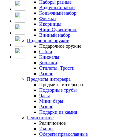
Наборы разные
Водочный набор
Коньячный набор
Фляжки
Икорницы
Яйцо Сувенирное
Винный набор
Подарочное оружие
Подарочное оружие
Сабли
Кинжалы
Кортики
Стилеты, Трости
Разное
Предметы интерьера
Предметы интерьера
Подзорные трубы
Часы
Мини бары
Разное
Подарки из камня
Религиозное
Религиозное
Иконы
Обереги православные