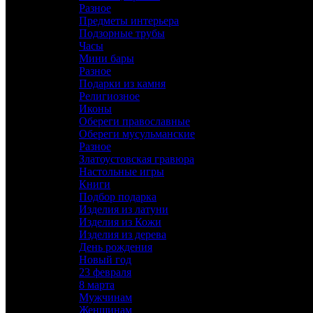
Разное
Яйцо Сувенирное
Предметы интерьера
Винный набор
Подзорные трубы
Подарочное оружие
Часы
Сабли
Мини бары
Кинжалы
Разное
Кортики
Подарки из камня
Стилеты, Трости
Религиозное
Разное
Иконы
Предметы интерьера
Обереги православные
Подзорные трубы
Обереги мусульманские
Часы
Разное
Мини бары
Златоустовская гравюра
Разное
Настольные игры
Подарки из камня
Книги
Религиозное
Подбор подарка
Иконы
Изделия из латуни
Обереги православные
Изделия из Кожи
Обереги мусульманские
Изделия из дерева
Разное
День рождения
Златоустовская гравюра
Новый год
Настольные игры
23 февраля
Книги
8 марта
Подбор подарка
Мужчинам
Изделия из латуни
Женщинам
Изделия из Кожи