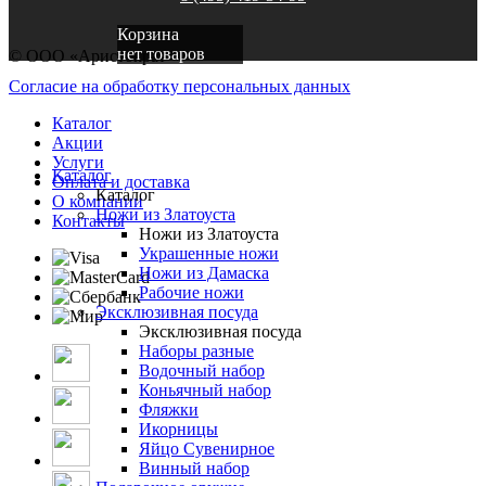
Корзина
нет товаров
© ООО «Аристократ»
Согласие на обработку персональных данных
Каталог
Акции
Услуги
Каталог
Оплата и доставка
Каталог
О компании
Ножи из Златоуста
Контакты
Ножи из Златоуста
Украшенные ножи
Ножи из Дамаска
Рабочие ножи
Эксклюзивная посуда
Эксклюзивная посуда
Наборы разные
Водочный набор
Коньячный набор
Фляжки
Икорницы
Яйцо Сувенирное
Винный набор