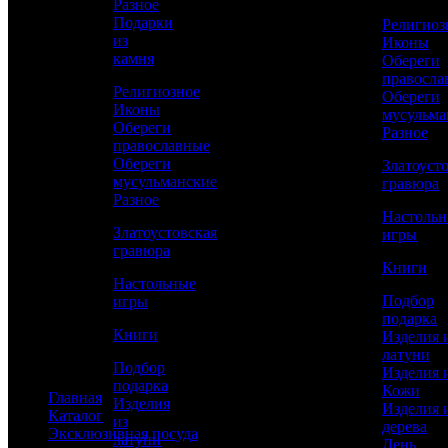
Разное
Изделия из дерева
Подарки
Религиоз
День рождения
из
Иконы
Новый год
камня
Обереги
23 февраля
правосла
8 марта
Религиозное
Обереги
Мужчинам
Иконы
мусульма
Женщинам
Обереги
Разное
Руководителю
православные
По профессии
Обереги
Златоуст
мусульманские
гравюра
Статьи
Разное
Настоль
Златоустовская
игры
гравюра
Книги
Дизайнерские ключницы: виды и
Настольные
особенности
Подбор
игры
подарка
Книги
Янтарь: Дар моря в подарочной упаковке
Изделия 
латуни
Подбор
Все статьи
Изделия 
подарка
Кожи
Главная
Изделия
Изделия 
Каталог
из
дерева
Эксклюзивная посуда
латуни
День