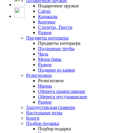
Подарочное оружие
Подарочное оружие
Сабли
Кинжалы
Кортики
Стилеты, Трости
Разное
Предметы интерьера
Предметы интерьера
Подзорные трубы
Часы
Мини бары
Разное
Подарки из камня
Религиозное
Религиозное
Иконы
Обереги православные
Обереги мусульманские
Разное
Златоустовская гравюра
Настольные игры
Книги
Подбор подарка
Подбор подарка