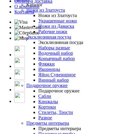
Оплата и доставка
Каталог
О компании
Ножи из Златоуста
Контакты
Ножи из Златоуста
Украшенные ножи
Ножи из Дамаска
Рабочие ножи
Эксклюзивная посуда
Эксклюзивная посуда
Наборы разные
Водочный набор
Коньячный набор
Фляжки
Икорницы
Яйцо Сувенирное
Винный набор
Подарочное оружие
Подарочное оружие
Сабли
Кинжалы
Кортики
Стилеты, Трости
Разное
Предметы интерьера
Предметы интерьера
Подзорные трубы