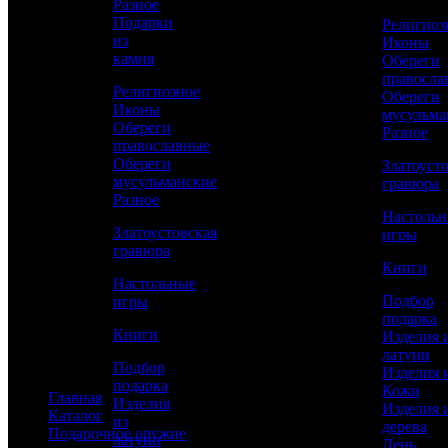
Разное
Изделия из дерева
Подарки
Религиоз
День рождения
из
Иконы
Новый год
камня
Обереги
23 февраля
правосла
8 марта
Религиозное
Обереги
Мужчинам
Иконы
мусульма
Женщинам
Обереги
Разное
Руководителю
православные
По профессии
Обереги
Златоуст
мусульманские
гравюра
Статьи
Разное
Настоль
Златоустовская
игры
гравюра
Книги
Дизайнерские ключницы: виды и
Настольные
особенности
Подбор
игры
подарка
Книги
Янтарь: Дар моря в подарочной упаковке
Изделия 
латуни
Подбор
Все статьи
Изделия 
подарка
Кожи
Главная
Изделия
Изделия 
Каталог
из
дерева
Подарочное оружие
латуни
День