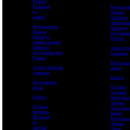
Разное
Сравнить товар
Подарки
Религиоз
из
Иконы
камня
Обереги
Рассчитать доставку СДЭК
правосла
Религиозное
Обереги
Иконы
мусульма
Обереги
Разное
РАССЧИТАТЬ
православные
Обереги
Златоуст
мусульманские
гравюра
Разное
Ручка Диаметр
Настоль
12
Златоустовская
игры
гравюра
Визитница Длина
Книги
65
Настольные
Подбор
игры
Визитница Ширина
подарка
95
Книги
Изделия 
латуни
Работы
Подбор
Изделия 
Слесарные, Полировка, Рисовка кистью,
подарка
Кожи
Гравирование по лаку, Травление,
Изделия
Изделия 
Подрезка штихелем, Никелирование,
из
дерева
Золочение, Ювелирные
латуни
День