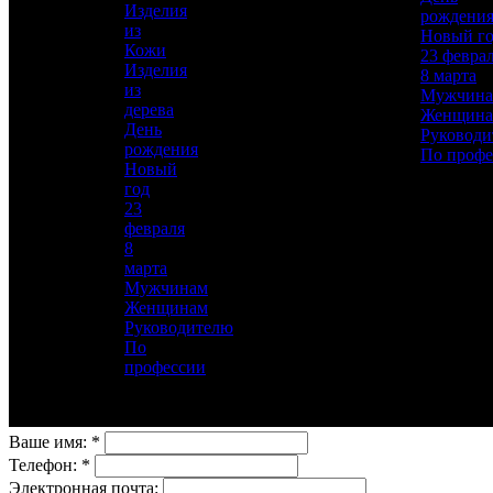
Изделия
рождени
Материал
из
Новый г
Латунь, Никель, Золото, Фианит
Кожи
23 февра
Изделия
8 марта
Описание
—
из
Мужчин
дерева
Женщин
День
Руководи
рождения
По профе
Новый
год
23
февраля
Для добавления товара в избранное, пожалуйста,
8
авторизуйтесь
марта
Мужчинам
Женщинам
АВТОРИЗОВАТЬСЯ
ОТМЕНА
Руководителю
Заказ в 1 клик
По
профессии
Оставьте свои данные, мы свяжемся с вами для
уточнения деталей заказа.
Ваше имя:
*
Телефон:
*
Электронная почта: