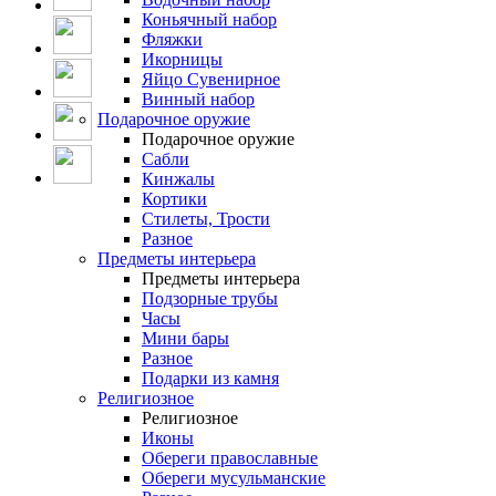
Коньячный набор
Фляжки
Икорницы
Яйцо Сувенирное
Винный набор
Подарочное оружие
Подарочное оружие
Сабли
Кинжалы
Кортики
Стилеты, Трости
Разное
Предметы интерьера
Предметы интерьера
Подзорные трубы
Часы
Мини бары
Разное
Подарки из камня
Религиозное
Религиозное
Иконы
Обереги православные
Обереги мусульманские