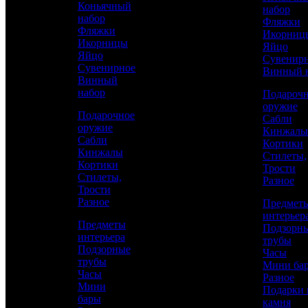
Коньячный
набор
набор
Фляжки
Фляжки
Икорниц
Икорницы
Яйцо
Яйцо
Сувенир
Сувенирное
Винный 
Винный
набор
Подароч
оружие
Подарочное
Сабли
оружие
Кинжалы
Сабли
Кортики
Аристократ
Кинжалы
Стилеты,
Кортики
Трости
23 февраля
Стилеты,
Разное
Трости
Разное
Предмет
15 950 р.
/ шт
интерьер
Предметы
Подзорн
интерьера
трубы
Подзорные
Часы
трубы
Мини ба
Часы
Каталог
КУПИТЬ
Разное
Мини
Подарки 
бары
камня