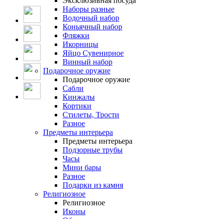
Эксклюзивная посуда
Наборы разные
Водочный набор
Коньячный набор
Фляжки
Икорницы
Яйцо Сувенирное
Винный набор
Подарочное оружие
Подарочное оружие
Сабли
Кинжалы
Кортики
Стилеты, Трости
Разное
Предметы интерьера
Предметы интерьера
Подзорные трубы
Часы
Мини бары
Разное
Подарки из камня
Религиозное
Религиозное
Иконы