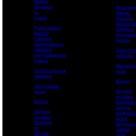
Разное
Подарки
Религиоз
из
Иконы
Сравнить товар
камня
Обереги
правосла
Религиозное
Обереги
Рассчитать доставку СДЭК
Иконы
мусульма
Обереги
Разное
православные
Обереги
Златоуст
мусульманские
РАССЧИТАТЬ
гравюра
Разное
Настоль
Златоустовская
игры
Ширина
гравюра
36
Книги
Настольные
Высота
Подбор
игры
56
подарка
Книги
Изделия 
Толщина
латуни
12
Подбор
Изделия 
подарка
Кожи
Работы
Изделия
Изделия 
Слесарные, Полировка, Рисовка кистью,
из
дерева
Гравирование по лаку, Травление,
латуни
День