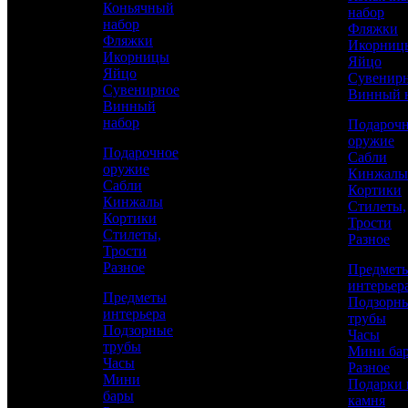
Коньячный
набор
никелем и золотом
набор
Фляжки
Фляжки
Икорниц
Икорницы
Яйцо
Яйцо
Сувенир
Сувенирное
Винный 
Винный
набор
Подароч
оружие
Подарочное
Сабли
оружие
Кинжалы
Сабли
Кортики
Кинжалы
Стилеты,
Кортики
Трости
Аристократ
Стилеты,
Разное
Трости
23 февраля
Разное
Предмет
интерьер
Предметы
Подзорн
интерьера
11 450 р.
/ шт
трубы
Подзорные
Часы
трубы
Мини ба
Часы
Каталог
Разное
Мини
Подарки 
бары
КУПИТЬ
камня