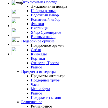
Эксклюзивная посуда
Эксклюзивная посуда
Наборы разные
Водочный набор
Коньячный набор
Фляжки
Икорницы
Яйцо Сувенирное
Винный набор
Подарочное оружие
Подарочное оружие
Сабли
Кинжалы
Кортики
Стилеты, Трости
Разное
Предметы интерьера
Предметы интерьера
Подзорные трубы
Часы
Мини бары
Разное
Подарки из камня
Религиозное
Религиозное