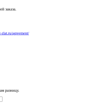
ей заказа.
at-zlat.ru/agreement/
ам разницу.