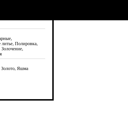
арные,
 литье, Полировка,
 Золочение,
я
, Золото, Яшма