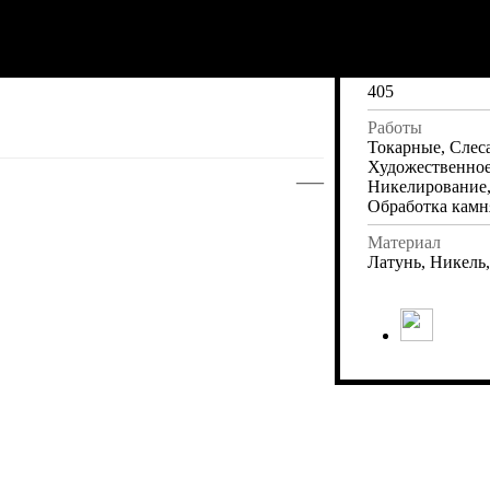
Ширина
190
Высота
405
Работы
Токарные, Слес
Художественное
—
Никелирование,
Обработка камн
Материал
Латунь, Никель