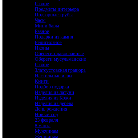
Разное
Предметы интерьера
Подзорные трубы
Часы
Мини бары
Разное
Подарки из камня
Религиозное
Иконы
Обереги православные
Обереги мусульманские
Разное
Златоустовская гравюра
Настольные игры
Книги
Подбор подарка
Изделия из латуни
Изделия из Кожи
Изделия из дерева
День рождения
Новый год
23 февраля
8 марта
Мужчинам
Женщинам