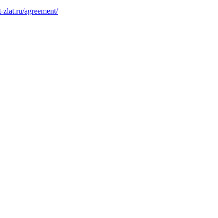
at-zlat.ru/agreement/