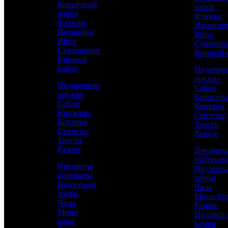
Коньячный
набор
золотом
набор
Фляжки
Фляжки
Икорниц
Икорницы
Яйцо
Яйцо
Сувенир
Сувенирное
Винный 
Винный
набор
Подароч
оружие
Подарочное
Сабли
оружие
Кинжалы
Сабли
Кортики
Кинжалы
Стилеты,
Кортики
Трости
Стилеты,
Разное
Трости
Разное
Предмет
интерьер
Аристократ
Предметы
Подзорн
интерьера
Изделия из дерева
трубы
Подзорные
Часы
трубы
Мини ба
Часы
Каталог
Разное
215 100 р.
/ шт
Мини
Подарки 
бары
камня