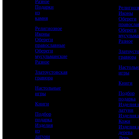
Разное
Подарки
Религиоз
из
Иконы
КУПИТЬ
камня
Обереги
правосла
Религиозное
Обереги
Иконы
Сравнить товар
мусульма
Обереги
Разное
православные
Рассчитать доставку СДЭК
Обереги
Златоуст
мусульманские
гравюра
Разное
Настоль
Златоустовская
игры
РАССЧИТАТЬ
гравюра
Книги
Настольные
Подбор
игры
Длина
подарка
450
Книги
Изделия 
латуни
Ширина
Подбор
Изделия 
250
подарка
Кожи
Изделия
Изделия 
Высота
из
дерева
50
латуни
День