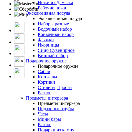
Ножи из Дамаска
Рабочие ножи
Эксклюзивная посуда
Эксклюзивная посуда
Наборы разные
Водочный набор
Коньячный набор
Фляжки
Икорницы
Яйцо Сувенирное
Винный набор
Подарочное оружие
Подарочное оружие
Сабли
Кинжалы
Кортики
Стилеты, Трости
Разное
Предметы интерьера
Предметы интерьера
Подзорные трубы
Часы
Мини бары
Разное
Подарки из камня