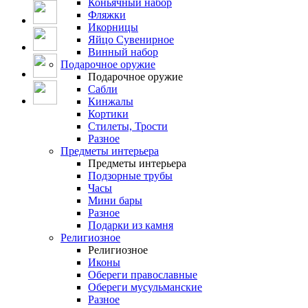
Коньячный набор
Фляжки
Икорницы
Яйцо Сувенирное
Винный набор
Подарочное оружие
Подарочное оружие
Сабли
Кинжалы
Кортики
Стилеты, Трости
Разное
Предметы интерьера
Предметы интерьера
Подзорные трубы
Часы
Мини бары
Разное
Подарки из камня
Религиозное
Религиозное
Иконы
Обереги православные
Обереги мусульманские
Разное