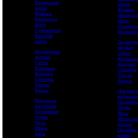
Коньячный
набор
покрытием
набор
Фляжки
Фляжки
Икорниц
Икорницы
Яйцо
Яйцо
Сувенир
Сувенирное
Винный 
Винный
набор
Подароч
оружие
Подарочное
Сабли
оружие
Кинжалы
Сабли
Кортики
Кинжалы
Стилеты,
Кортики
Трости
Аристократ
Стилеты,
Разное
Трости
Наборы разные
Разное
Предмет
интерьер
Предметы
Подзорн
интерьера
29 500 р.
/ шт
трубы
Подзорные
Часы
трубы
Мини ба
Часы
Каталог
Разное
Мини
Подарки 
бары
КУПИТЬ
камня