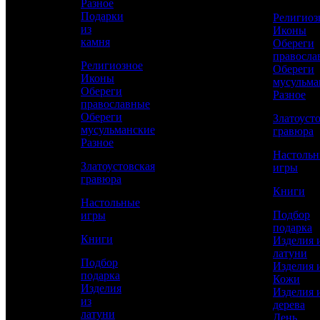
Разное
Подарки
Религиоз
из
Иконы
Сравнить товар
камня
Обереги
правосла
Религиозное
Обереги
Рассчитать доставку СДЭК
Иконы
мусульма
Обереги
Разное
православные
Обереги
Златоуст
мусульманские
РАССЧИТАТЬ
гравюра
Разное
Настоль
Златоустовская
игры
Диаметр тарелки
гравюра
125
Книги
Настольные
Высота чашки
Подбор
игры
65
подарка
Книги
Изделия 
Работы
латуни
Токарные, Слесарные, Художественное
Подбор
Изделия 
литье, Полировка, Рисовка кистью,
подарка
Кожи
Гравирование по лаку, Травление,
Изделия
Изделия 
Никелирование, Золочение
из
дерева
латуни
День