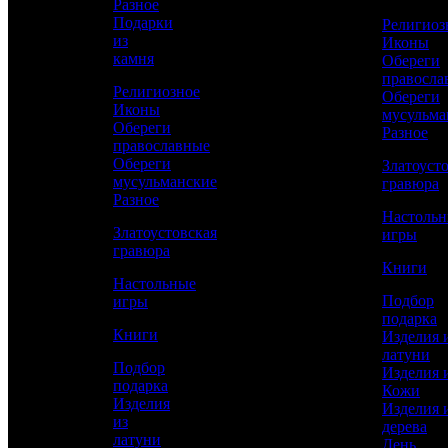
Разное
Сравнить товар
Подарки
Религиоз
из
Иконы
камня
Обереги
Рассчитать доставку СДЭК
правосла
Религиозное
Обереги
Иконы
мусульма
Обереги
Разное
РАССЧИТАТЬ
православные
Обереги
Златоуст
мусульманские
гравюра
Разное
Диаметр
Настоль
320
Златоустовская
игры
гравюра
Работы
Книги
Токарные, Слесарные, Полировка, Рисовка
Настольные
кистью, Гравирование по лаку, Травление,
Подбор
игры
Никелирование, Золочение
подарка
Книги
Изделия 
Материал
латуни
Латунь, Никель, Золото
Подбор
Изделия 
подарка
Кожи
Описание
—
Изделия
Изделия 
из
дерева
латуни
День