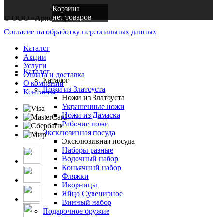
Корзина
нет товаров
© ООО «Аристократ»
Согласие на обработку персональных данных
Каталог
Акции
Услуги
Каталог
Оплата и доставка
Каталог
О компании
Ножи из Златоуста
Контакты
Ножи из Златоуста
Украшенные ножи
Ножи из Дамаска
Рабочие ножи
Эксклюзивная посуда
Эксклюзивная посуда
Наборы разные
Водочный набор
Коньячный набор
Фляжки
Икорницы
Яйцо Сувенирное
Винный набор
Подарочное оружие