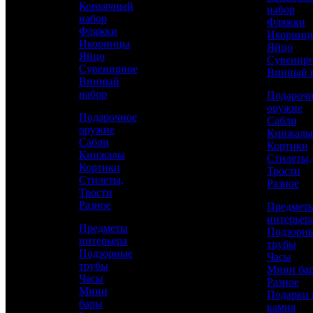
Коньячный
набор
набор
Фляжки
Фляжки
Икорниц
Икорницы
Яйцо
Яйцо
Сувенир
Сувенирное
Винный 
Винный
набор
Подароч
оружие
Подарочное
Сабли
оружие
Кинжалы
Сабли
Кортики
Аристократ
Кинжалы
Стилеты,
Кортики
Трости
Наборы разные
Стилеты,
Разное
Трости
Разное
Предмет
48 600 р.
/ шт
интерьер
Предметы
Подзорн
интерьера
трубы
Подзорные
Часы
трубы
Мини ба
Часы
Каталог
КУПИТЬ
Разное
Мини
Подарки 
бары
камня