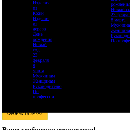
Изделия
рождени
из
Новый г
Кожи
23 февра
Изделия
8 марта
из
Мужчин
дерева
Для добавления товара в избранное, пожалуйста,
Женщин
День
авторизуйтесь
Руководи
рождения
По профе
Новый
АВТОРИЗОВАТЬСЯ
ОТМЕНА
год
23
Заказ в 1 клик
февраля
8
Оставьте свои данные, мы свяжемся с вами для
марта
уточнения деталей заказа.
Мужчинам
Женщинам
Ваше имя:
*
Руководителю
Телефон:
*
По
Электронная почта:
профессии
Согласие на обработку персональных данных
https://aristocrat-zlat.ru/agreement/
ОФОРМИТЬ ЗАКАЗ
Ваше сообщение отправлено!