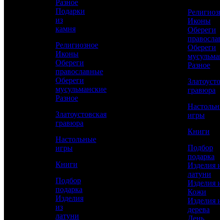
Разное
Сравнить товар
Подарки
Религиоз
из
Иконы
камня
Обереги
Рассчитать доставку СДЭК
правосла
Религиозное
Обереги
Иконы
мусульма
Обереги
Разное
РАССЧИТАТЬ
православные
Обереги
Златоуст
мусульманские
гравюра
Разное
Высота подстаканника
Настоль
122
Златоустовская
игры
гравюра
Диаметр подстаканника
Книги
65
Настольные
Подбор
игры
Ложечка длина
подарка
141
Книги
Изделия 
латуни
Ложечка ширина
Подбор
Изделия 
30
подарка
Кожи
Изделия
Изделия 
Работы
из
дерева
Токарные, Слесарные, Художественное
латуни
День