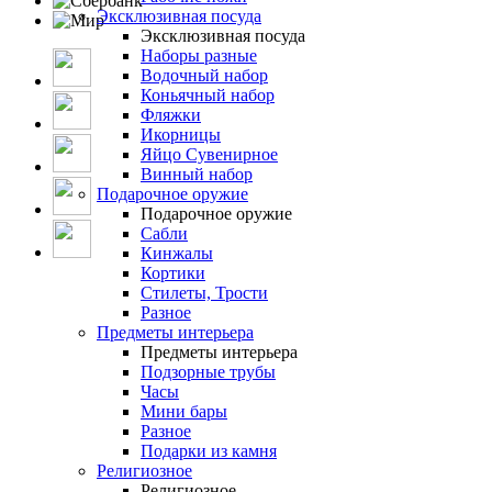
Эксклюзивная посуда
Эксклюзивная посуда
Наборы разные
Водочный набор
Коньячный набор
Фляжки
Икорницы
Яйцо Сувенирное
Винный набор
Подарочное оружие
Подарочное оружие
Сабли
Кинжалы
Кортики
Стилеты, Трости
Разное
Предметы интерьера
Предметы интерьера
Подзорные трубы
Часы
Мини бары
Разное
Подарки из камня
Религиозное
Религиозное