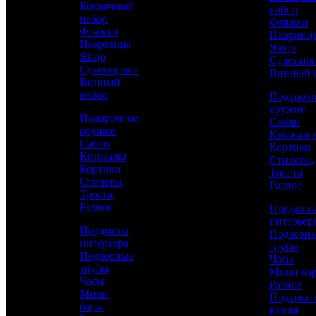
Коньячный
набор
набор
Фляжки
Фляжки
Икорниц
Икорницы
Яйцо
Яйцо
Сувенир
Сувенирное
Винный 
Винный
набор
Подароч
оружие
Подарочное
Сабли
оружие
Кинжалы
Сабли
Кортики
Аристократ
Кинжалы
Стилеты,
Кортики
Трости
Наборы разные
Стилеты,
Разное
Трости
Разное
Предмет
41 700 р.
/ шт
интерьер
Предметы
Подзорн
интерьера
трубы
Подзорные
Часы
трубы
Мини ба
Часы
Каталог
КУПИТЬ
Разное
Мини
Подарки 
бары
камня