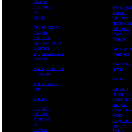
Разное
КУПИТЬ
Подарки
Религиоз
из
Иконы
камня
Обереги
Сравнить товар
правосла
Религиозное
Обереги
Иконы
мусульма
Рассчитать доставку СДЭК
Обереги
Разное
православные
Обереги
Златоуст
мусульманские
гравюра
Разное
РАССЧИТАТЬ
Настоль
Златоустовская
игры
гравюра
Книги
Длина
Настольные
360
Подбор
игры
подарка
Длина клинка
Книги
Изделия 
180
латуни
Подбор
Толщина клинка
Изделия 
подарка
4
Кожи
Изделия
Изделия 
из
Работы
дерева
латуни
Токарные, Слесарные, Художественное
День