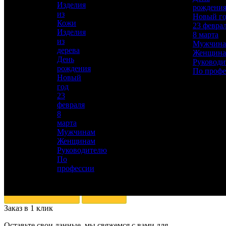
Изделия
литье, Полировка, Рисовка кистью,
рождени
из
Гравирование по лаку, Травление,
Новый г
Кожи
Подрезка штихелем, Никелирование,
23 февра
Изделия
Золочение
8 марта
из
Мужчин
Материал
дерева
Женщин
Латунь, Никель, Золото, Дамаск, Кожа,
День
Руководи
Фианит
рождения
По профе
Новый
Описание
—
год
23
февраля
8
марта
Мужчинам
Женщинам
Руководителю
По
Для добавления товара в избранное, пожалуйста,
профессии
авторизуйтесь
АВТОРИЗОВАТЬСЯ
ОТМЕНА
Заказ в 1 клик
Оставьте свои данные, мы свяжемся с вами для