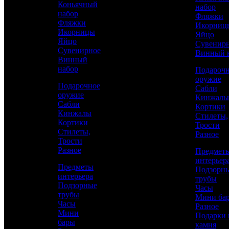
Коньячный
набор
набор
Фляжки
Фляжки
Икорниц
Икорницы
Яйцо
Яйцо
Сувенир
Сувенирное
Винный 
Винный
набор
Подароч
оружие
Подарочное
Сабли
оружие
Кинжалы
Сабли
Кортики
Кинжалы
Стилеты,
Кортики
Трости
Стилеты,
Разное
Трости
Аристократ
Разное
Предмет
Ножи из Дамаска
интерьер
Предметы
Подзорн
интерьера
трубы
Подзорные
Часы
75 100 р.
/ шт
трубы
Мини ба
Часы
Каталог
Разное
Мини
Подарки 
бары
камня