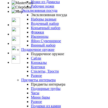
Ножи из Дамаска
Рабочие ножи
Эксклюзивная посуда
Эксклюзивная посуда
Наборы разные
Водочный набор
Коньячный набор
Фляжки
Икорницы
Яйцо Сувенирное
Винный набор
Подарочное оружие
Подарочное оружие
Сабли
Кинжалы
Кортики
Стилеты, Трости
Разное
Предметы интерьера
Предметы интерьера
Подзорные трубы
Часы
Мини бары
Разное
Подарки из камня