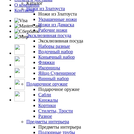
Каталог
О компании
Ножи из Златоуста
Контакты
Ножи из Златоуста
Украшенные ножи
Ножи из Дамаска
Рабочие ножи
Эксклюзивная посуда
Эксклюзивная посуда
Наборы разные
Водочный набор
Коньячный набор
Фляжки
Икорницы
Яйцо Сувенирное
Винный набор
Подарочное оружие
Подарочное оружие
Сабли
Кинжалы
Кортики
Стилеты, Трости
Разное
Предметы интерьера
Предметы интерьера
Подзорные трубы