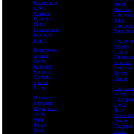
литьем —
Коньячный
набор
набор
Фляжки
эксклюзивное
Фляжки
Икорниц
Икорницы
Яйцо
предложение
Яйцо
Сувенир
Сувенирное
Винный 
Винный
набор
Подароч
оружие
Подарочное
Сабли
оружие
Кинжалы
Сабли
Кортики
Кинжалы
Стилеты,
Кортики
Трости
Стилеты,
Разное
Трости
Разное
Предмет
интерьер
Предметы
Подзорн
интерьера
трубы
Подзорные
Часы
Аристократ
трубы
Мини ба
Часы
Каталог
Ножи из Златоуста
Разное
Мини
Подарки 
бары
камня