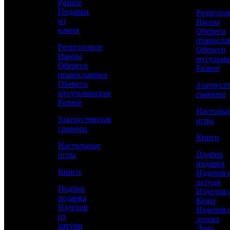
Разное
63 500 р.
/ шт
Подарки
Религиоз
из
Иконы
камня
Обереги
правосла
Религиозное
Обереги
КУПИТЬ
Иконы
мусульма
Обереги
Разное
православные
Обереги
Златоуст
Сравнить товар
мусульманские
гравюра
Разное
Настоль
Рассчитать доставку СДЭК
Златоустовская
игры
гравюра
Книги
Настольные
РАССЧИТАТЬ
Подбор
игры
подарка
Книги
Изделия 
латуни
Длина
Подбор
Изделия 
330
подарка
Кожи
Изделия
Изделия 
Длина клинка
из
дерева
170
латуни
День