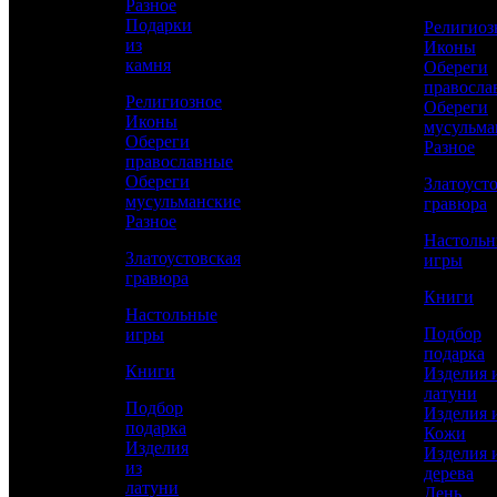
Разное
Сравнить товар
Подарки
Религиоз
из
Иконы
камня
Обереги
Рассчитать доставку СДЭК
правосла
Религиозное
Обереги
Иконы
мусульма
Обереги
Разное
РАССЧИТАТЬ
православные
Обереги
Златоуст
мусульманские
гравюра
Разное
Длина
Настоль
125
Златоустовская
игры
гравюра
Ширина
Книги
60
Настольные
Подбор
игры
Высота
подарка
70
Книги
Изделия 
латуни
Работы
Подбор
Изделия 
Художественное литье, Полировка,
подарка
Кожи
Никелирование, Золочение, Нанесение
Изделия
Изделия 
эмали, Обработка литья, Обработка камня
из
дерева
латуни
День