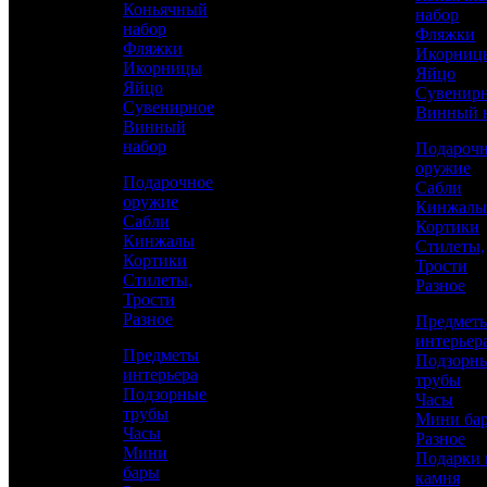
Коньячный
набор
набор
Фляжки
Фляжки
Икорниц
Икорницы
Яйцо
Яйцо
Сувенир
Сувенирное
Винный 
Винный
набор
Подароч
оружие
Подарочное
Сабли
оружие
Кинжалы
Сабли
Кортики
Аристократ
Кинжалы
Стилеты,
Кортики
Трости
Подарки из камня
Стилеты,
Разное
Трости
Разное
Предмет
14 100 р.
интерьер
Предметы
Подзорн
интерьера
трубы
Подзорные
Часы
трубы
Мини ба
Часы
Каталог
КУПИТЬ
Разное
Мини
Подарки 
бары
камня