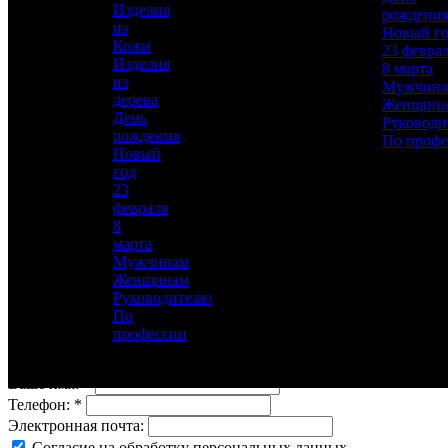
Материал
Изделия
рождени
Никель, Золото, Эмаль, Мрамор
из
Новый г
Кожи
23 февра
Описание
—
Изделия
8 марта
из
Мужчин
дерева
Женщин
День
Руководи
рождения
По профе
Новый
год
23
Для добавления товара в избранное, пожалуйста,
февраля
авторизуйтесь
8
марта
Мужчинам
АВТОРИЗОВАТЬСЯ
ОТМЕНА
Женщинам
Заказ в 1 клик
Руководителю
По
Оставьте свои данные, мы свяжемся с вами для
профессии
уточнения деталей заказа.
Ваше имя:
*
Телефон:
*
Электронная почта:
Согласие на обработку персональных данных