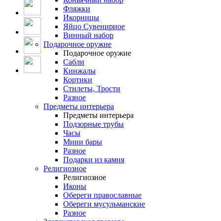
Фляжки
Икорницы
Яйцо Сувенирное
Винный набор
Подарочное оружие
Подарочное оружие
Сабли
Кинжалы
Кортики
Стилеты, Трости
Разное
Предметы интерьера
Предметы интерьера
Подзорные трубы
Часы
Мини бары
Разное
Подарки из камня
Религиозное
Религиозное
Иконы
Обереги православные
Обереги мусульманские
Разное