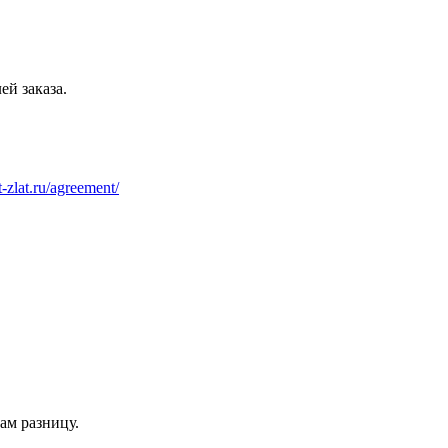
ей заказа.
at-zlat.ru/agreement/
ам разницу.