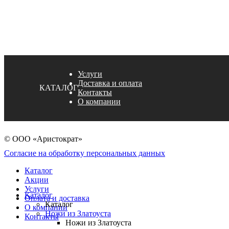
Услуги
Доставка и оплата
КАТАЛОГ
Контакты
О компании
© ООО «Аристократ»
Согласие на обработку персональных данных
Каталог
Акции
Услуги
Каталог
Оплата и доставка
Каталог
О компании
Ножи из Златоуста
Контакты
Ножи из Златоуста