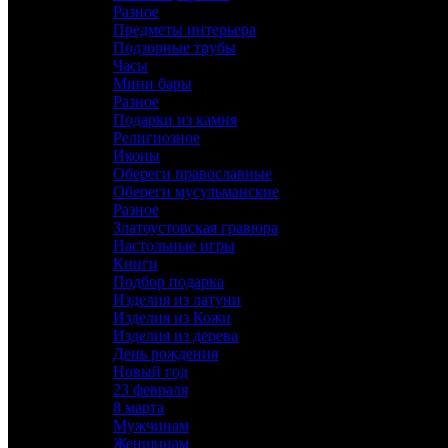
Разное
Предметы интерьера
Подзорные трубы
Часы
Мини бары
Разное
Подарки из камня
Религиозное
Иконы
Обереги православные
Обереги мусульманские
Разное
Златоустовская гравюра
Настольные игры
Книги
Подбор подарка
Изделия из латуни
Изделия из Кожи
Изделия из дерева
День рождения
Новый год
23 февраля
8 марта
Мужчинам
Женщинам