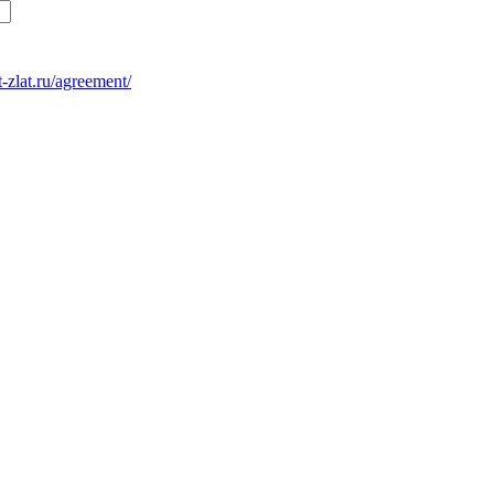
at-zlat.ru/agreement/