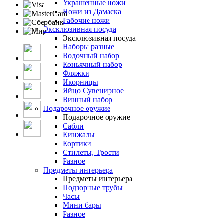
Украшенные ножи
Ножи из Дамаска
Рабочие ножи
Эксклюзивная посуда
Эксклюзивная посуда
Наборы разные
Водочный набор
Коньячный набор
Фляжки
Икорницы
Яйцо Сувенирное
Винный набор
Подарочное оружие
Подарочное оружие
Сабли
Кинжалы
Кортики
Стилеты, Трости
Разное
Предметы интерьера
Предметы интерьера
Подзорные трубы
Часы
Мини бары
Разное