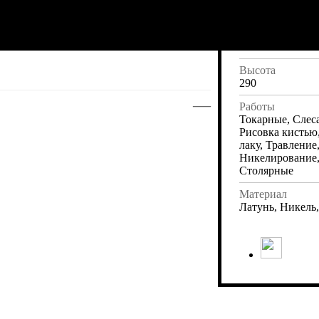
465
Ширина
210
Высота
290
—
Работы
Токарные, Слес
Рисовка кистью
лаку, Травление
Никелирование,
Столярные
Материал
Латунь, Никель,