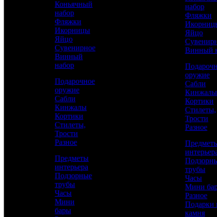
Коньячный
набор
золотом
набор
Фляжки
Фляжки
Икорниц
Икорницы
Яйцо
Яйцо
Сувенир
Сувенирное
Винный 
Винный
набор
Подароч
оружие
Подарочное
Сабли
оружие
Кинжалы
Сабли
Кортики
Кинжалы
Стилеты,
Кортики
Трости
Аристократ
Стилеты,
Разное
Трости
Разное
Разное
Предмет
интерьер
Предметы
Подзорн
интерьера
20 500 р.
/ шт
трубы
Подзорные
Часы
трубы
Мини ба
Часы
Каталог
Разное
Мини
Подарки 
бары
КУПИТЬ
камня