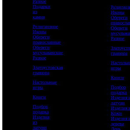
Разное
Подарки
Религиоз
из
Иконы
Сравнить товар
камня
Обереги
правосла
Религиозное
Обереги
Рассчитать доставку СДЭК
Иконы
мусульма
Обереги
Разное
православные
Обереги
Златоуст
мусульманские
РАССЧИТАТЬ
гравюра
Разное
Настоль
Златоустовская
игры
Высота
гравюра
71
Книги
Настольные
Диаметр
Подбор
игры
50
подарка
Книги
Изделия 
Работы
латуни
Токарные, Слесарные, Полировка, Рисовка
Подбор
Изделия 
кистью, Гравирование по лаку, Травление,
подарка
Кожи
Никелирование, Золочение, Ювелирные
Изделия
Изделия 
из
дерева
Материал
латуни
День