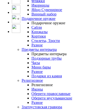
Фляжки
Икорницы
Яйцо Сувенирное
Винный набор
Подарочное оружие
Подарочное оружие
Сабли
Кинжалы
Кортики
Стилеты, Трости
Разное
Предметы интерьера
Предметы интерьера
Подзорные трубы
Часы
Мини бары
Разное
Подарки из камня
Религиозное
Религиозное
Иконы
Обереги православные
Обереги мусульманские
Разное
Златоустовская гравюра