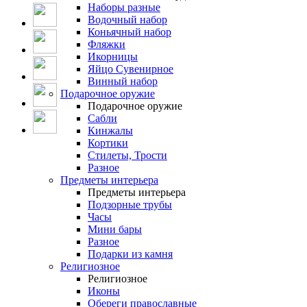
Наборы разные
Водочный набор
Коньячный набор
Фляжки
Икорницы
Яйцо Сувенирное
Винный набор
Подарочное оружие
Подарочное оружие
Сабли
Кинжалы
Кортики
Стилеты, Трости
Разное
Предметы интерьера
Предметы интерьера
Подзорные трубы
Часы
Мини бары
Разное
Подарки из камня
Религиозное
Религиозное
Иконы
Обереги православные