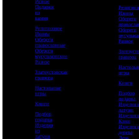
Разное
КУПИТЬ
Подарки
Религиоз
из
Иконы
камня
Обереги
Сравнить товар
правосла
Религиозное
Обереги
Иконы
мусульма
Рассчитать доставку СДЭК
Обереги
Разное
православные
Обереги
Златоуст
мусульманские
гравюра
Разное
РАССЧИТАТЬ
Настоль
Златоустовская
игры
гравюра
Книги
Длина
Настольные
1010
Подбор
игры
подарка
Длина клинка
Книги
Изделия 
850
латуни
Подбор
Работы
Изделия 
подарка
Токарные, Слесарные, Художественное
Кожи
Изделия
литье, Полировка, Рисовка кистью,
Изделия 
из
Гравирование по лаку, Травление,
дерева
латуни
Подрезка штихелем, Никелирование,
День