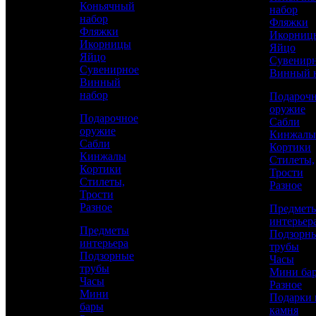
Коньячный
набор
набор
Фляжки
Фляжки
Икорниц
Икорницы
Яйцо
Яйцо
Сувенир
Сувенирное
Винный 
Винный
набор
Подароч
оружие
Подарочное
Сабли
оружие
Кинжалы
Сабли
Кортики
Кинжалы
Стилеты,
Кортики
Трости
Стилеты,
Разное
Трости
Аристократ
Разное
Предмет
Сабли
интерьер
Предметы
Подзорн
интерьера
трубы
Подзорные
Часы
265 830 р.
/ шт
трубы
Мини ба
Часы
Каталог
Разное
Мини
Подарки 
бары
камня