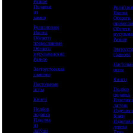
Разное
Подарки
Религиоз
из
Иконы
КУПИТЬ
камня
Обереги
правосла
Религиозное
Обереги
Иконы
Сравнить товар
мусульма
Обереги
Разное
православные
Рассчитать доставку СДЭК
Обереги
Златоуст
мусульманские
гравюра
Разное
Настоль
Златоустовская
игры
РАССЧИТАТЬ
гравюра
Книги
Настольные
Подбор
игры
Длина
подарка
1010
Книги
Изделия 
латуни
Длина клинка
Подбор
Изделия 
850
подарка
Кожи
Изделия
Изделия 
Работы
из
дерева
Токарные, Слесарные, Художественное
латуни
День
литье, Полировка, Рисовка кистью,