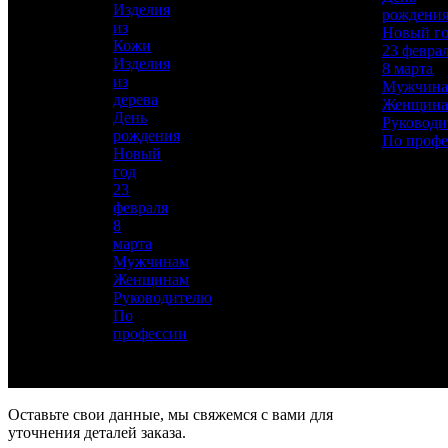
Изделия
рождени
Гравирование по лаку, Травление,
из
Новый г
Подрезка штихелем, Никелирование,
Кожи
23 февра
Золочение, Ювелирные
Изделия
8 марта
из
Материал
Мужчин
дерева
Латунь, Никель, Золото, Бирюза, Топазы
Женщин
День
Руководи
Описание
—
рождения
По профе
Новый
год
23
февраля
8
марта
Мужчинам
Женщинам
Для добавления товара в избранное, пожалуйста,
Руководителю
авторизуйтесь
По
профессии
АВТОРИЗОВАТЬСЯ
ОТМЕНА
Заказ в 1 клик
Оставьте свои данные, мы свяжемся с вами для
уточнения деталей заказа.