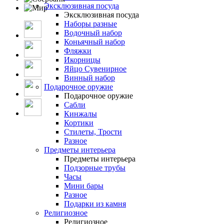
Эксклюзивная посуда
Эксклюзивная посуда
Наборы разные
Водочный набор
Коньячный набор
Фляжки
Икорницы
Яйцо Сувенирное
Винный набор
Подарочное оружие
Подарочное оружие
Сабли
Кинжалы
Кортики
Стилеты, Трости
Разное
Предметы интерьера
Предметы интерьера
Подзорные трубы
Часы
Мини бары
Разное
Подарки из камня
Религиозное
Религиозное