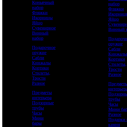
Коньячный
набор
филиграни
набор
Фляжки
Фляжки
Икорниц
Икорницы
Яйцо
Яйцо
Сувенир
Сувенирное
Винный 
Винный
набор
Подароч
оружие
Подарочное
Сабли
оружие
Кинжалы
Сабли
Кортики
Кинжалы
Стилеты,
Кортики
Трости
Стилеты,
Разное
Трости
Разное
Предмет
интерьер
Аристократ
Предметы
Подзорн
интерьера
Сабли
трубы
Подзорные
Часы
трубы
Мини ба
Часы
Каталог
Разное
280 000 р.
/ шт
Мини
Подарки 
бары
камня