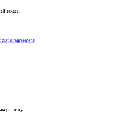
ей заказа.
at-zlat.ru/agreement/
ам разницу.