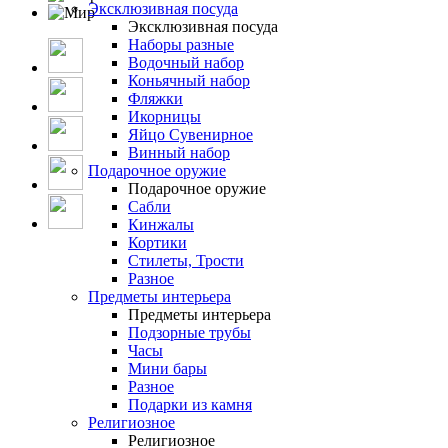
Эксклюзивная посуда
Эксклюзивная посуда
Наборы разные
Водочный набор
Коньячный набор
Фляжки
Икорницы
Яйцо Сувенирное
Винный набор
Подарочное оружие
Подарочное оружие
Сабли
Кинжалы
Кортики
Стилеты, Трости
Разное
Предметы интерьера
Предметы интерьера
Подзорные трубы
Часы
Мини бары
Разное
Подарки из камня
Религиозное
Религиозное