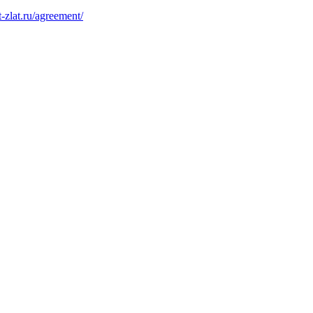
at-zlat.ru/agreement/