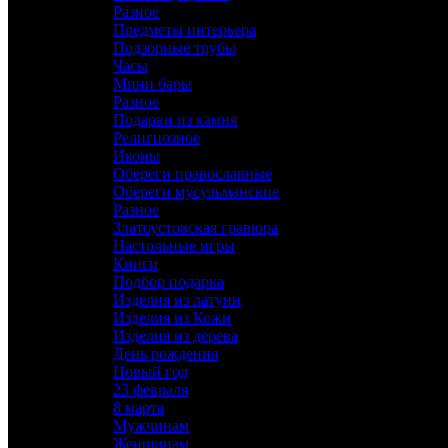
Разное
Предметы интерьера
Подзорные трубы
Часы
Мини бары
Разное
Подарки из камня
Религиозное
Иконы
Обереги православные
Обереги мусульманские
Разное
Златоустовская гравюра
Настольные игры
Книги
Подбор подарка
Изделия из латуни
Изделия из Кожи
Изделия из дерева
День рождения
Новый год
23 февраля
8 марта
Мужчинам
Женщинам