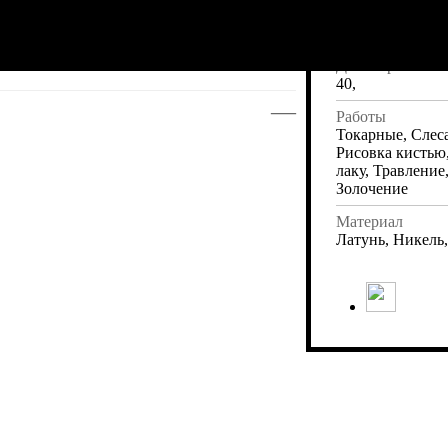
Длина
59
Диаметр
40,
—
Работы
Токарные, Слес
Рисовка кистью
лаку, Травление
Золочение
Материал
Латунь, Никель,