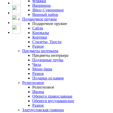
Фляжки
Икорницы
Яйцо Сувенирное
Винный набор
Подарочное оружие
Подарочное оружие
Сабли
Кинжалы
Кортики
Стилеты, Трости
Разное
Предметы интерьера
Предметы интерьера
Подзорные трубы
Часы
Мини бары
Разное
Подарки из камня
Религиозное
Религиозное
Иконы
Обереги православные
Обереги мусульманские
Разное
Златоустовская гравюра