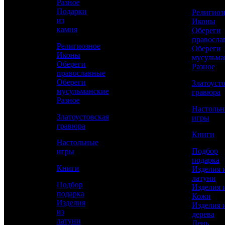
Разное
Подарки
Религиоз
из
Иконы
Сравнить товар
камня
Обереги
правосла
Религиозное
Обереги
Рассчитать доставку СДЭК
Иконы
мусульма
Обереги
Разное
православные
Обереги
Златоуст
мусульманские
РАССЧИТАТЬ
гравюра
Разное
Настоль
Златоустовская
игры
Высота
гравюра
110
Книги
Настольные
Диаметр
Подбор
игры
50
подарка
Книги
Изделия 
Работы
латуни
Токарные, Полировка, Рисовка кистью,
Подбор
Изделия 
Гравирование по лаку, Травление,
подарка
Кожи
Никелирование, Золочение, Ювелирные
Изделия
Изделия 
из
дерева
Материал
латуни
День