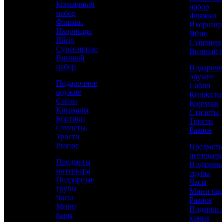
Коньячный
набор
Королевское
набор
Фляжки
Фляжки
Икорниц
Икорницы
Яйцо
Яйцо
Сувенир
Сувенирное
Винный 
Винный
набор
Подароч
оружие
Подарочное
Сабли
оружие
Кинжалы
Сабли
Кортики
Кинжалы
Стилеты,
Кортики
Трости
Аристократ
Стилеты,
Разное
Трости
Яйцо Сувенирное
Разное
Предмет
интерьер
Предметы
Подзорн
интерьера
35 100 р.
/ шт
трубы
Подзорные
Часы
трубы
Мини ба
Часы
Каталог
Разное
Мини
Подарки 
бары
КУПИТЬ
камня