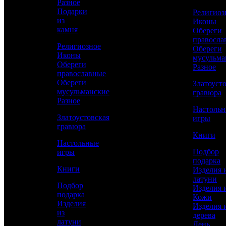
Разное
КУПИТЬ
Подарки
Религиоз
из
Иконы
камня
Обереги
Сравнить товар
правосла
Религиозное
Обереги
Иконы
мусульма
Рассчитать доставку СДЭК
Обереги
Разное
православные
Обереги
Златоуст
мусульманские
гравюра
Разное
РАССЧИТАТЬ
Настоль
Златоустовская
игры
гравюра
Длина
Книги
205
Настольные
Подбор
игры
Ширина
подарка
135
Книги
Изделия 
латуни
Работы
Подбор
Изделия 
Слесарные, Полировка, Рисовка кистью,
подарка
Кожи
Гравирование по лаку, Травление,
Изделия
Изделия 
Подрезка штихелем, Никелирование,
из
дерева
Золочение
латуни
День