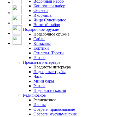
Водочный набор
Коньячный набор
Фляжки
Икорницы
Яйцо Сувенирное
Винный набор
Подарочное оружие
Подарочное оружие
Сабли
Кинжалы
Кортики
Стилеты, Трости
Разное
Предметы интерьера
Предметы интерьера
Подзорные трубы
Часы
Мини бары
Разное
Подарки из камня
Религиозное
Религиозное
Иконы
Обереги православные
Обереги мусульманские