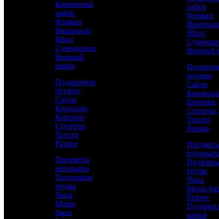
Золотустовским
Коньячный
набор
набор
Фляжки
гравированием
Фляжки
Икорниц
Икорницы
Яйцо
Яйцо
Сувенир
Сувенирное
Винный 
Винный
набор
Подароч
оружие
Подарочное
Сабли
оружие
Кинжалы
Сабли
Кортики
Кинжалы
Стилеты,
Кортики
Трости
Стилеты,
Разное
Аристократ
Трости
Разное
Предмет
Златоустовская гравюра
интерьер
Предметы
Подзорн
интерьера
трубы
Подзорные
8 400 р.
Часы
трубы
Мини ба
Часы
Каталог
Разное
Мини
Подарки 
бары
камня