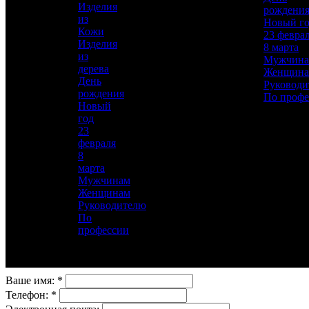
Изделия
рождени
Материал
из
Новый г
Латунь, Никель, Золото, Кожа
Кожи
23 февра
Изделия
8 марта
Описание
—
из
Мужчин
дерева
Женщин
День
Руководи
рождения
По профе
Новый
год
23
февраля
8
Для добавления товара в избранное, пожалуйста,
марта
авторизуйтесь
Мужчинам
Женщинам
АВТОРИЗОВАТЬСЯ
ОТМЕНА
Руководителю
По
Заказ в 1 клик
профессии
Оставьте свои данные, мы свяжемся с вами для
уточнения деталей заказа.
Ваше имя:
*
Телефон:
*