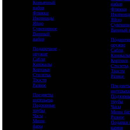
Коньячный
набор
"Тойота":
набор
Фляжки
Фляжки
Икорниц
Элегантность и
Икорницы
Яйцо
Яйцо
Сувенир
Надежность
Сувенирное
Винный 
Винный
набор
Подароч
оружие
Подарочное
Сабли
оружие
Кинжалы
Сабли
Кортики
Кинжалы
Стилеты,
Кортики
Трости
Стилеты,
Разное
Трости
Разное
Предмет
интерьер
Предметы
Аристократ
Подзорн
интерьера
трубы
Изделия из Кожи
Подзорные
Часы
трубы
Мини ба
Часы
Каталог
Разное
Мини
5 400 р.
/ шт
Подарки 
бары
камня