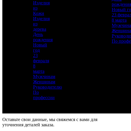
Гравирование по лаку, Травление,
Изделия
рождени
Подрезка штихелем, Никелирование,
из
Новый г
Золочение
Кожи
23 февра
Изделия
8 марта
Материал
из
Мужчин
Латунь, Никель, Золото, Кожа
дерева
Женщин
День
Руководи
Описание
—
рождения
По профе
Новый
год
23
февраля
8
марта
Мужчинам
Женщинам
Для добавления товара в избранное, пожалуйста,
Руководителю
авторизуйтесь
По
профессии
АВТОРИЗОВАТЬСЯ
ОТМЕНА
Заказ в 1 клик
Оставьте свои данные, мы свяжемся с вами для
уточнения деталей заказа.