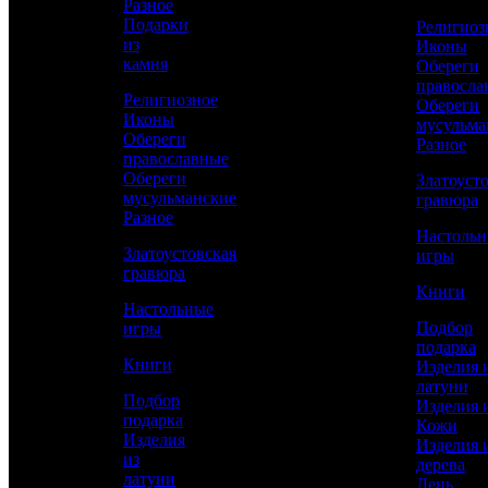
Разное
Подарки
Религиоз
из
Иконы
Сравнить товар
камня
Обереги
правосла
Религиозное
Обереги
Рассчитать доставку СДЭК
Иконы
мусульма
Обереги
Разное
православные
Обереги
Златоуст
мусульманские
РАССЧИТАТЬ
гравюра
Разное
Настоль
Златоустовская
игры
Длина
гравюра
25
Книги
Настольные
Диаметр
Подбор
игры
19
подарка
Книги
Изделия 
Работы
латуни
Токарные, Слесарные, Полировка, Рисовка
Подбор
Изделия 
кистью, Гравирование по лаку, Травление,
подарка
Кожи
Никелирование, Золочение
Изделия
Изделия 
из
дерева
Материал
латуни
День