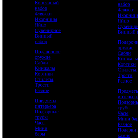
Коньячный
набор
золотом
набор
Фляжки
Фляжки
Икорниц
Икорницы
Яйцо
Яйцо
Сувенир
Сувенирное
Винный 
Винный
набор
Подароч
оружие
Подарочное
Сабли
оружие
Кинжалы
Сабли
Кортики
Кинжалы
Стилеты,
Кортики
Трости
Аристократ
Стилеты,
Разное
Трости
Женщинам
Разное
Предмет
интерьер
Предметы
Подзорн
интерьера
6 500 р.
/ шт
трубы
Подзорные
Часы
трубы
Мини ба
Часы
Каталог
Разное
Мини
Подарки 
бары
КУПИТЬ
камня