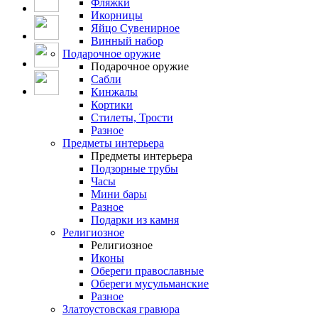
Фляжки
Икорницы
Яйцо Сувенирное
Винный набор
Подарочное оружие
Подарочное оружие
Сабли
Кинжалы
Кортики
Стилеты, Трости
Разное
Предметы интерьера
Предметы интерьера
Подзорные трубы
Часы
Мини бары
Разное
Подарки из камня
Религиозное
Религиозное
Иконы
Обереги православные
Обереги мусульманские
Разное
Златоустовская гравюра