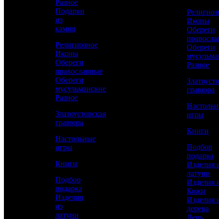
Разное
Сравнить товар
Подарки
Религиоз
из
Иконы
камня
Обереги
Рассчитать доставку СДЭК
правосла
Религиозное
Обереги
Иконы
мусульма
Обереги
Разное
РАССЧИТАТЬ
православные
Обереги
Златоуст
мусульманские
гравюра
Разное
Диаметр тарелки
Настоль
125
Златоустовская
игры
гравюра
Высота чашки
Книги
65
Настольные
Подбор
игры
Работы
подарка
Токарные, Слесарные, Художественное
Книги
Изделия 
литье, Полировка, Рисовка кистью,
латуни
Гравирование по лаку, Травление,
Подбор
Изделия 
Никелирование, Золочение, Ювелирные
подарка
Кожи
Изделия
Изделия 
Материал
из
дерева
Латунь, Никель, Золото, Фарфор, Малахит
латуни
День