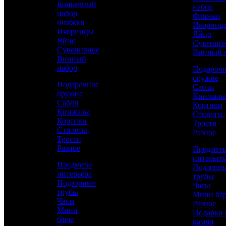
Коньячный
набор
набор
Фляжки
Фляжки
Икорниц
Икорницы
Яйцо
Яйцо
Сувенир
Сувенирное
Винный 
Винный
набор
Подароч
оружие
Подарочное
Сабли
оружие
Кинжалы
Сабли
Кортики
Аристократ
Кинжалы
Стилеты,
Кортики
Трости
Наборы разные
Стилеты,
Разное
Трости
Разное
Предмет
29 500 р.
/ шт
интерьер
Предметы
Подзорн
интерьера
трубы
Подзорные
Часы
трубы
Мини ба
Часы
Каталог
КУПИТЬ
Разное
Мини
Подарки 
бары
камня