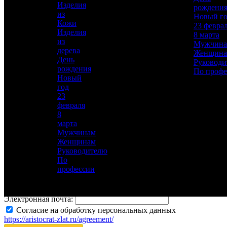
Изделия
рождени
Описание
—
из
Новый г
Кожи
23 февра
Изделия
8 марта
из
Мужчин
дерева
Женщин
День
Руководи
рождения
По профе
Новый
Для добавления товара в избранное, пожалуйста,
год
авторизуйтесь
23
февраля
8
АВТОРИЗОВАТЬСЯ
ОТМЕНА
марта
Мужчинам
Заказ в 1 клик
Женщинам
Оставьте свои данные, мы свяжемся с вами для
Руководителю
уточнения деталей заказа.
По
профессии
Ваше имя:
*
Телефон:
*
Электронная почта:
Согласие на обработку персональных данных
https://aristocrat-zlat.ru/agreement/