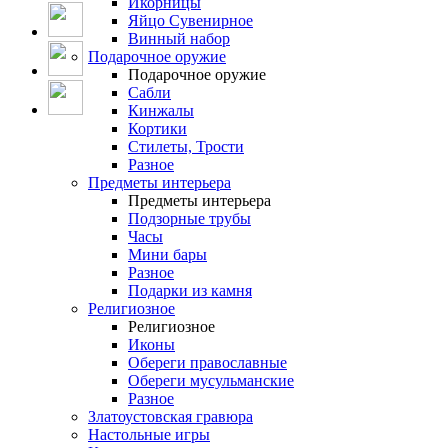
Икорницы
Яйцо Сувенирное
Винный набор
Подарочное оружие
Подарочное оружие
Сабли
Кинжалы
Кортики
Стилеты, Трости
Разное
Предметы интерьера
Предметы интерьера
Подзорные трубы
Часы
Мини бары
Разное
Подарки из камня
Религиозное
Религиозное
Иконы
Обереги православные
Обереги мусульманские
Разное
Златоустовская гравюра
Настольные игры