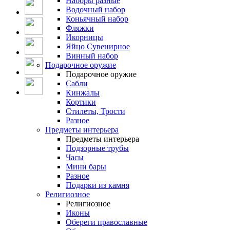
Наборы разные
Водочный набор
Коньячный набор
Фляжки
Икорницы
Яйцо Сувенирное
Винный набор
Подарочное оружие
Подарочное оружие
Сабли
Кинжалы
Кортики
Стилеты, Трости
Разное
Предметы интерьера
Предметы интерьера
Подзорные трубы
Часы
Мини бары
Разное
Подарки из камня
Религиозное
Религиозное
Иконы
Обереги православные