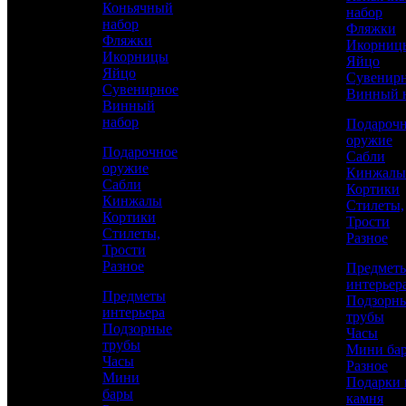
Коньячный
набор
каменном основании
набор
Фляжки
Фляжки
Икорниц
Икорницы
Яйцо
Яйцо
Сувенир
Сувенирное
Винный 
Винный
набор
Подароч
оружие
Подарочное
Сабли
оружие
Кинжалы
Сабли
Кортики
Кинжалы
Стилеты,
Кортики
Трости
Аристократ
Стилеты,
Разное
Трости
Подарки из камня
Разное
Предмет
интерьер
Предметы
Подзорн
интерьера
6 800 р.
/ шт
трубы
Подзорные
Часы
трубы
Мини ба
Часы
Каталог
Разное
Мини
Подарки 
бары
КУПИТЬ
камня