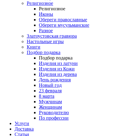
Религиозное
Религиозное
Иконы
Обереги православные
Обереги мусульманские
Разное
Златоустовская гравюра
Настольные игры
Книги
Подбор подарка
Подбор подарка
Изделия из латуни
Изделия из Кожи
Изделия из дерева
День рождения
Новый год
23 февраля
8 марта
Мужчинам
Женщинам
Руководителю
По профессии
Услуги
Доставка
Статьи