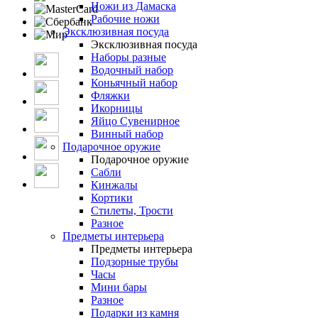
Ножи из Дамаска
Рабочие ножи
Эксклюзивная посуда
Эксклюзивная посуда
Наборы разные
Водочный набор
Коньячный набор
Фляжки
Икорницы
Яйцо Сувенирное
Винный набор
Подарочное оружие
Подарочное оружие
Сабли
Кинжалы
Кортики
Стилеты, Трости
Разное
Предметы интерьера
Предметы интерьера
Подзорные трубы
Часы
Мини бары
Разное
Подарки из камня