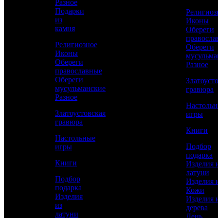
Разное
Подарки
Религиоз
КУПИТЬ
из
Иконы
камня
Обереги
правосла
Религиозное
Сравнить товар
Обереги
Иконы
мусульма
Обереги
Разное
Рассчитать доставку СДЭК
православные
Обереги
Златоуст
мусульманские
гравюра
Разное
Настоль
РАССЧИТАТЬ
Златоустовская
игры
гравюра
Книги
Настольные
Длина
Подбор
игры
670
подарка
Книги
Изделия 
Ширина
латуни
180
Подбор
Изделия 
подарка
Кожи
Высота
Изделия
Изделия 
305
из
дерева
латуни
Работы
День