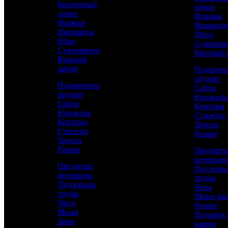
уникальный подарок
Коньячный
набор
набор
Фляжки
Фляжки
Икорниц
Икорницы
Яйцо
Яйцо
Сувенир
Сувенирное
Винный 
Винный
набор
Подароч
оружие
Подарочное
Сабли
оружие
Кинжалы
Сабли
Кортики
Кинжалы
Стилеты,
Кортики
Трости
Стилеты,
Разное
Трости
Разное
Предмет
Аристократ
интерьер
Предметы
Предметы интерьера
Подзорн
интерьера
трубы
Подзорные
Часы
трубы
Мини ба
197 500 р.
/ шт
Часы
Каталог
Разное
Мини
Подарки 
бары
камня