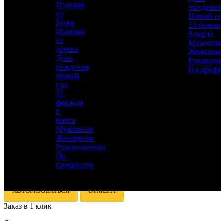
Работы
Изделия
рождени
Слесарные, Полировка, Рисовка кистью,
из
Новый г
Травление
Кожи
23 февра
Изделия
8 марта
Материал
из
Мужчин
Кожа, Сталь «95х18», Береста
дерева
Женщин
День
Кратность
Руководи
рождения
1
По профе
Новый
год
Описание
—
23
февраля
8
марта
Мужчинам
Женщинам
Руководителю
По
Для добавления товара в избранное, пожалуйста,
профессии
авторизуйтесь
АВТОРИЗОВАТЬСЯ
ОТМЕНА
Заказ в 1 клик