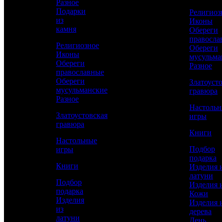
Разное
Подарки
Религиоз
из
Иконы
Сравнить товар
камня
Обереги
правосла
Религиозное
Обереги
Рассчитать доставку СДЭК
Иконы
мусульма
Обереги
Разное
православные
Обереги
Златоуст
мусульманские
РАССЧИТАТЬ
гравюра
Разное
Настоль
Златоустовская
игры
Длина
гравюра
305
Книги
Настольные
Длина клинка
Подбор
игры
180
подарка
Книги
Изделия 
Ширина клинка
латуни
33
Подбор
Изделия 
подарка
Кожи
Толщина клинка
Изделия
Изделия 
3,5
из
дерева
латуни
День