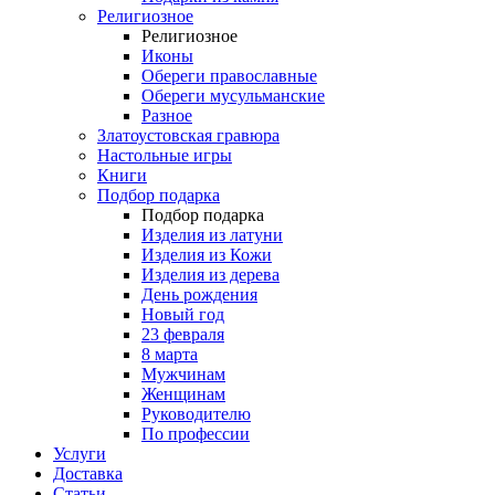
Религиозное
Религиозное
Иконы
Обереги православные
Обереги мусульманские
Разное
Златоустовская гравюра
Настольные игры
Книги
Подбор подарка
Подбор подарка
Изделия из латуни
Изделия из Кожи
Изделия из дерева
День рождения
Новый год
23 февраля
8 марта
Мужчинам
Женщинам
Руководителю
По профессии
Услуги
Доставка
Статьи