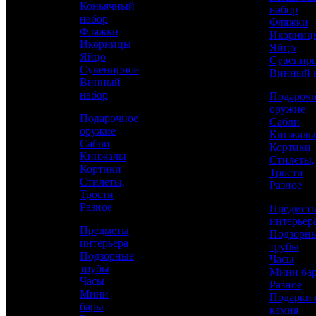
Коньячный
набор
Берестяная Рукоять
набор
Фляжки
Фляжки
Икорниц
Икорницы
Яйцо
Яйцо
Сувенир
Сувенирное
Винный 
Винный
набор
Подароч
оружие
Подарочное
Сабли
оружие
Кинжалы
Сабли
Кортики
Кинжалы
Стилеты,
Кортики
Трости
Аристократ
Стилеты,
Разное
Трости
Рабочие ножи
Разное
Предмет
интерьер
Предметы
Подзорн
интерьера
8 560 р.
трубы
Подзорные
Часы
трубы
Мини ба
Часы
Каталог
Разное
Мини
Подарки 
бары
КУПИТЬ
камня