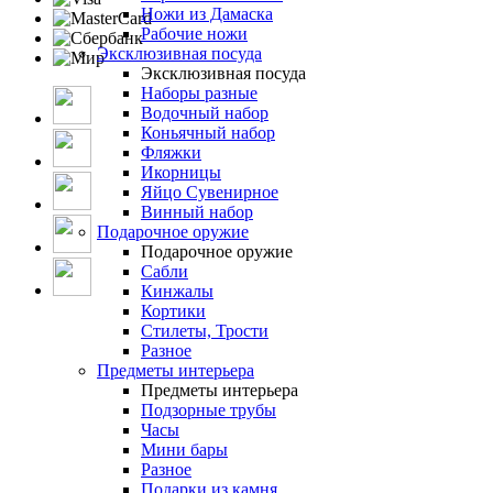
Ножи из Дамаска
Рабочие ножи
Эксклюзивная посуда
Эксклюзивная посуда
Наборы разные
Водочный набор
Коньячный набор
Фляжки
Икорницы
Яйцо Сувенирное
Винный набор
Подарочное оружие
Подарочное оружие
Сабли
Кинжалы
Кортики
Стилеты, Трости
Разное
Предметы интерьера
Предметы интерьера
Подзорные трубы
Часы
Мини бары
Разное
Подарки из камня