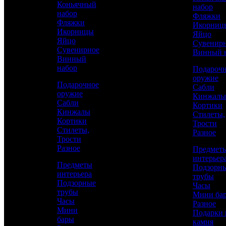
Коньячный
набор
карельской березы
набор
Фляжки
Фляжки
Икорниц
Икорницы
Яйцо
Яйцо
Сувенир
Сувенирное
Винный 
Винный
набор
Подароч
оружие
Подарочное
Сабли
оружие
Кинжалы
Сабли
Кортики
Кинжалы
Стилеты,
Кортики
Трости
Стилеты,
Разное
Трости
Разное
Предмет
интерьер
Аристократ
Предметы
Подзорн
интерьера
Украшенные ножи
трубы
Подзорные
Часы
трубы
Мини ба
Часы
Каталог
Разное
62 500 р.
/ шт
Мини
Подарки 
бары
камня