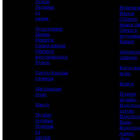
Разное
Подарки
Религиоз
из
Иконы
КУПИТЬ
камня
Обереги
правосла
Религиозное
Обереги
Иконы
Сравнить товар
мусульма
Обереги
Разное
православные
Рассчитать доставку СДЭК
Обереги
Златоуст
мусульманские
гравюра
Разное
Настоль
Златоустовская
игры
РАССЧИТАТЬ
гравюра
Книги
Настольные
Подбор
игры
Длина
подарка
350
Книги
Изделия 
латуни
Длина клинка
Подбор
Изделия 
170
подарка
Кожи
Изделия
Изделия 
Ширина клинка
из
дерева
4
латуни
День