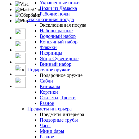
Украшенные ножи
Ножи из Дамаска
Рабочие ножи
Эксклюзивная посуда
Эксклюзивная посуда
Наборы разные
Водочный набор
Коньячный набор
Фляжки
Икорницы
Яйцо Сувенирное
Винный набор
Подарочное оружие
Подарочное оружие
Сабли
Кинжалы
Кортики
Стилеты, Трости
Разное
Предметы интерьера
Предметы интерьера
Подзорные трубы
Часы
Мини бары
Разное