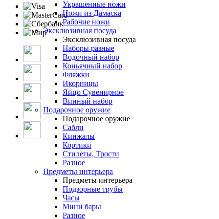
Украшенные ножи
Ножи из Дамаска
Рабочие ножи
Эксклюзивная посуда
Эксклюзивная посуда
Наборы разные
Водочный набор
Коньячный набор
Фляжки
Икорницы
Яйцо Сувенирное
Винный набор
Подарочное оружие
Подарочное оружие
Сабли
Кинжалы
Кортики
Стилеты, Трости
Разное
Предметы интерьера
Предметы интерьера
Подзорные трубы
Часы
Мини бары
Разное