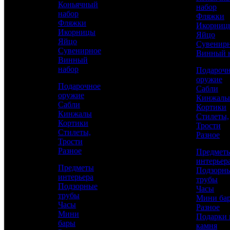
Коньячный
набор
и стиль
набор
Фляжки
Фляжки
Икорниц
Икорницы
Яйцо
Яйцо
Сувенир
Сувенирное
Винный 
Винный
набор
Подароч
оружие
Подарочное
Сабли
оружие
Кинжалы
Сабли
Кортики
Кинжалы
Стилеты,
Кортики
Трости
Стилеты,
Разное
Трости
Разное
Предмет
интерьер
Аристократ
Предметы
Подзорн
интерьера
Украшенные ножи
трубы
Подзорные
Часы
трубы
Мини ба
Часы
Каталог
Разное
67 100 р.
/ шт
Мини
Подарки 
бары
камня