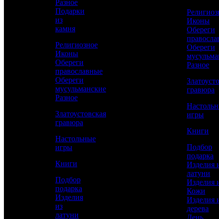
Разное
Подарки
Религиоз
из
Иконы
КУПИТЬ
камня
Обереги
правосла
Религиозное
Обереги
Иконы
Сравнить товар
мусульма
Обереги
Разное
православные
Рассчитать доставку СДЭК
Обереги
Златоуст
мусульманские
гравюра
Разное
Настоль
Златоустовская
игры
РАССЧИТАТЬ
гравюра
Книги
Настольные
Подбор
игры
Длина
подарка
350
Книги
Изделия 
латуни
Длина клинка
Подбор
Изделия 
170
подарка
Кожи
Изделия
Изделия 
Ширина клинка
из
дерева
4
латуни
День