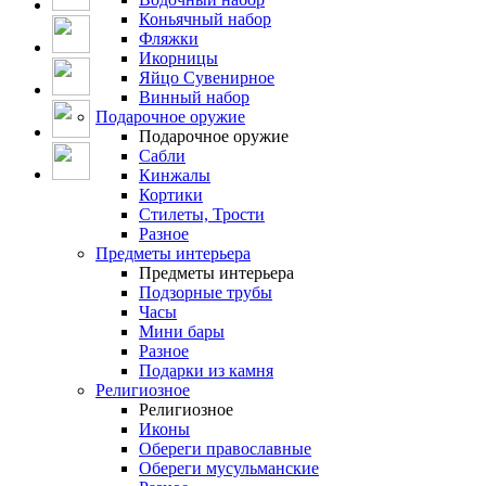
Коньячный набор
Фляжки
Икорницы
Яйцо Сувенирное
Винный набор
Подарочное оружие
Подарочное оружие
Сабли
Кинжалы
Кортики
Стилеты, Трости
Разное
Предметы интерьера
Предметы интерьера
Подзорные трубы
Часы
Мини бары
Разное
Подарки из камня
Религиозное
Религиозное
Иконы
Обереги православные
Обереги мусульманские