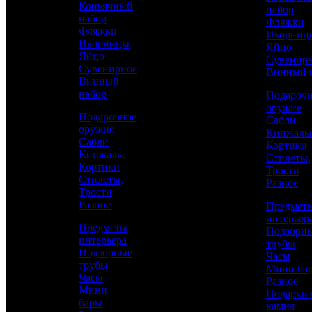
Коньячный
набор
набор
Фляжки
Фляжки
Икорниц
Икорницы
Яйцо
Яйцо
Сувенир
Сувенирное
Винный 
Винный
набор
Подароч
оружие
Подарочное
Сабли
оружие
Кинжалы
Сабли
Кортики
Аристократ
Кинжалы
Стилеты,
Кортики
Трости
Кинжалы
Стилеты,
Разное
Трости
Разное
Предмет
110 100 р.
/ шт
интерьер
Предметы
Подзорн
интерьера
трубы
Подзорные
Часы
трубы
Мини ба
Часы
Каталог
КУПИТЬ
Разное
Мини
Подарки 
бары
камня