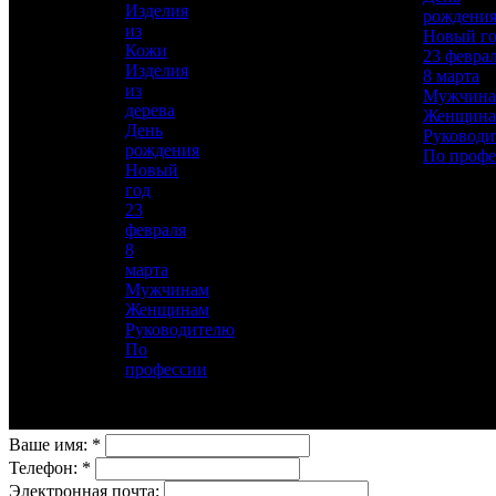
Изделия
рождени
Материал
из
Новый г
Латунь, Никель, Золото
Кожи
23 февра
Изделия
8 марта
Описание
—
из
Мужчин
дерева
Женщин
День
Руководи
рождения
По профе
Новый
год
23
февраля
Для добавления товара в избранное, пожалуйста,
8
авторизуйтесь
марта
Мужчинам
Женщинам
АВТОРИЗОВАТЬСЯ
ОТМЕНА
Руководителю
Заказ в 1 клик
По
профессии
Оставьте свои данные, мы свяжемся с вами для
уточнения деталей заказа.
Ваше имя:
*
Телефон:
*
Электронная почта: