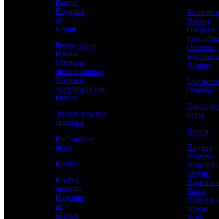
Разное
Сравнить товар
Подарки
Религиоз
из
Иконы
камня
Обереги
Рассчитать доставку СДЭК
правосла
Религиозное
Обереги
Иконы
мусульма
Обереги
Разное
РАССЧИТАТЬ
православные
Обереги
Златоуст
мусульманские
гравюра
Разное
Длина
Настоль
600
Златоустовская
игры
гравюра
Длина клинка
Книги
400
Настольные
Подбор
игры
Ширина клинка
подарка
37
Книги
Изделия 
латуни
Работы
Подбор
Изделия 
Токарные, Слесарные, Полировка, Рисовка
подарка
Кожи
кистью, Гравирование по лаку, Травление,
Изделия
Изделия 
Подрезка штихелем, Никелирование,
из
дерева
Золочение
латуни
День