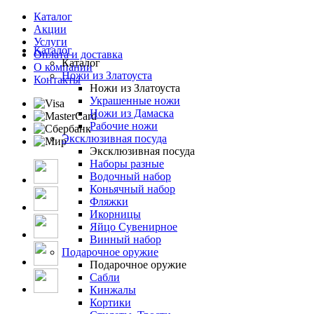
Каталог
Акции
Услуги
Каталог
Оплата и доставка
Каталог
О компании
Ножи из Златоуста
Контакты
Ножи из Златоуста
Украшенные ножи
Ножи из Дамаска
Рабочие ножи
Эксклюзивная посуда
Эксклюзивная посуда
Наборы разные
Водочный набор
Коньячный набор
Фляжки
Икорницы
Яйцо Сувенирное
Винный набор
Подарочное оружие
Подарочное оружие
Сабли
Кинжалы
Кортики