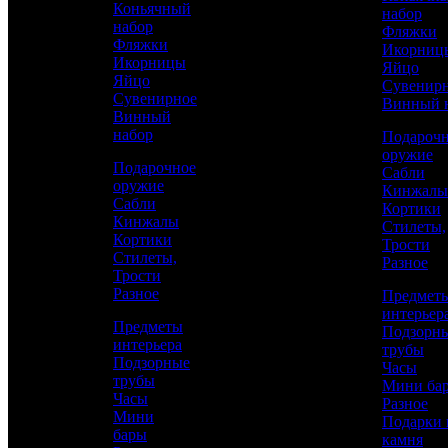
Коньячный
набор
золотом
набор
Фляжки
Фляжки
Икорниц
Икорницы
Яйцо
Яйцо
Сувенир
Сувенирное
Винный 
Винный
набор
Подароч
оружие
Подарочное
Сабли
оружие
Кинжалы
Сабли
Кортики
Кинжалы
Стилеты,
Кортики
Трости
Стилеты,
Разное
Трости
Разное
Предмет
интерьер
Аристократ
Предметы
Подзорн
интерьера
Водочный набор
трубы
Подзорные
Часы
трубы
Мини ба
Часы
Каталог
Разное
57 800 р.
/ шт
Мини
Подарки 
бары
камня