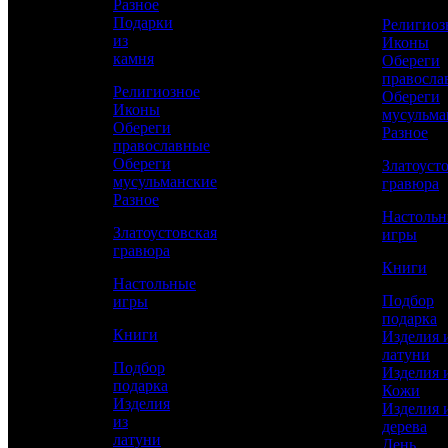
Разное
Подарки
Религиоз
из
Иконы
КУПИТЬ
камня
Обереги
правосла
Религиозное
Обереги
Иконы
Сравнить товар
мусульма
Обереги
Разное
православные
Рассчитать доставку СДЭК
Обереги
Златоуст
мусульманские
гравюра
Разное
Настоль
Златоустовская
игры
РАССЧИТАТЬ
гравюра
Книги
Настольные
Подбор
игры
Длина
подарка
170
Книги
Изделия 
латуни
Ширина
Подбор
Изделия 
120,
подарка
Кожи
Изделия
Изделия 
Высота
из
дерева
215
латуни
День