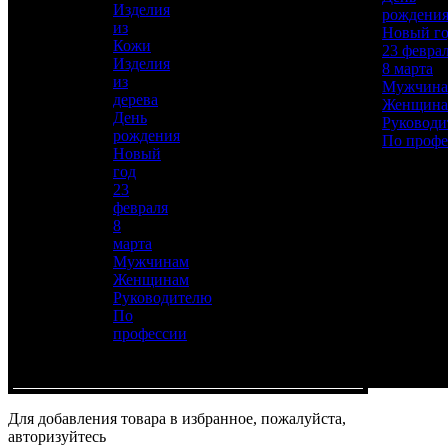
Изделия
рождени
Диаметр стопки
из
Новый г
36
Кожи
23 февра
Изделия
8 марта
Фляжка
из
Мужчин
125х110
дерева
Женщин
День
Руководи
Работы
рождения
По профе
Токарные, Слесарные, Полировка, Рисовка
Новый
кистью, Гравирование по лаку, Травление,
год
Никелирование, Золочение
23
февраля
Материал
8
Латунь, Никель, Золото
марта
Мужчинам
Описание
—
Женщинам
Руководителю
По
профессии
Для добавления товара в избранное, пожалуйста,
авторизуйтесь