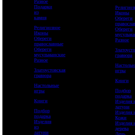
Разное
КУПИТЬ
Подарки
Религиоз
из
Иконы
камня
Обереги
Сравнить товар
правосла
Религиозное
Обереги
Иконы
мусульма
Рассчитать доставку СДЭК
Обереги
Разное
православные
Обереги
Златоуст
мусульманские
гравюра
Разное
РАССЧИТАТЬ
Настоль
Златоустовская
игры
гравюра
Книги
Длина
Настольные
202
Подбор
игры
подарка
Длина клинка
Книги
Изделия 
88
латуни
Подбор
Ширина клинка
Изделия 
подарка
3
Кожи
Изделия
Изделия 
из
Высота стопки
дерева
латуни
51
День