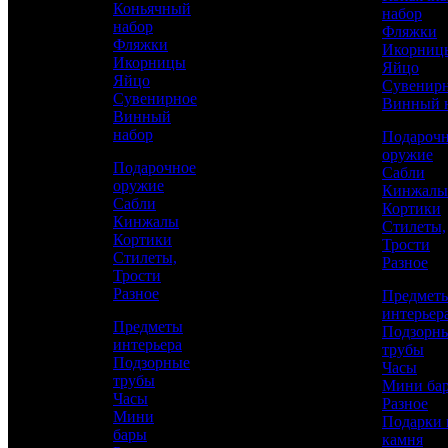
Коньячный
набор
набор
Фляжки
Фляжки
Икорниц
Икорницы
Яйцо
Яйцо
Сувенир
Сувенирное
Винный 
Винный
набор
Подароч
оружие
Подарочное
Сабли
оружие
Кинжалы
Сабли
Кортики
Кинжалы
Стилеты,
Кортики
Трости
Стилеты,
Разное
Трости
Аристократ
Разное
Предмет
Фляжки
интерьер
Предметы
Подзорн
интерьера
трубы
Подзорные
Часы
51 900 р.
/ шт
трубы
Мини ба
Часы
Каталог
Разное
Мини
Подарки 
бары
камня