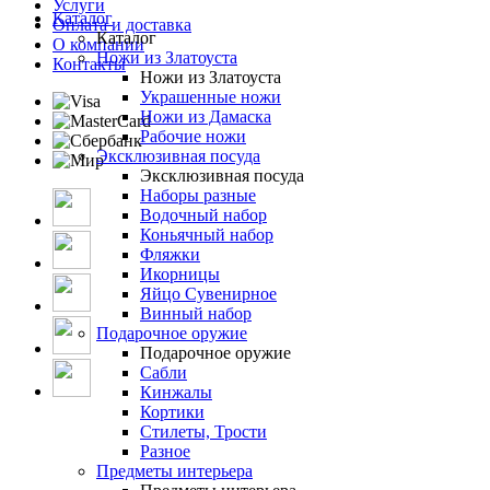
Услуги
Каталог
Оплата и доставка
Каталог
О компании
Ножи из Златоуста
Контакты
Ножи из Златоуста
Украшенные ножи
Ножи из Дамаска
Рабочие ножи
Эксклюзивная посуда
Эксклюзивная посуда
Наборы разные
Водочный набор
Коньячный набор
Фляжки
Икорницы
Яйцо Сувенирное
Винный набор
Подарочное оружие
Подарочное оружие
Сабли
Кинжалы
Кортики
Стилеты, Трости
Разное
Предметы интерьера