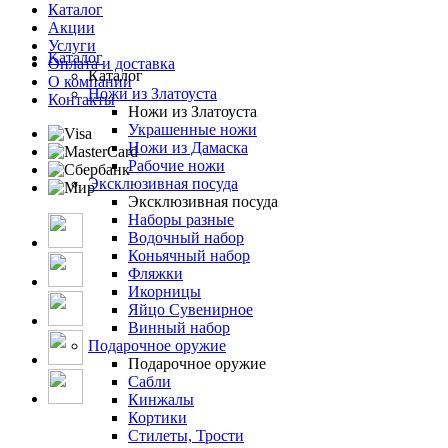
Каталог
Акции
Услуги
Каталог
Оплата и доставка
Каталог
О компании
Ножи из Златоуста
Контакты
Ножи из Златоуста
Украшенные ножи
Ножи из Дамаска
Рабочие ножи
Эксклюзивная посуда
Эксклюзивная посуда
Наборы разные
Водочный набор
Коньячный набор
Фляжки
Икорницы
Яйцо Сувенирное
Винный набор
Подарочное оружие
Подарочное оружие
Сабли
Кинжалы
Кортики
Стилеты, Трости