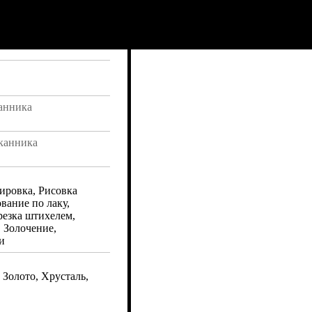
анника
канника
ировка, Рисовка
вание по лаку,
резка штихелем,
 Золочение,
и
 Золото, Хрусталь,