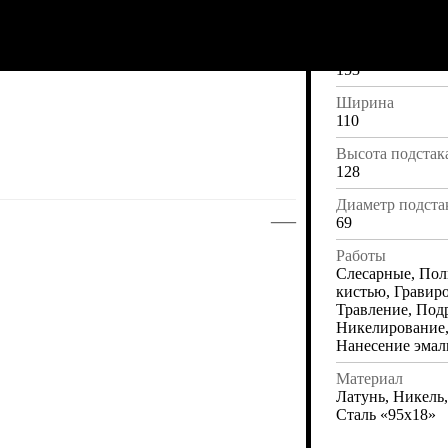
Длина
153
Ширина
110
Высота подстак
128
Диаметр подста
—
69
Работы
Слесарные, Пол
кистью, Гравиро
Травление, Под
Никелирование,
Нанесение эмал
Материал
Латунь, Никель,
Сталь «95х18»