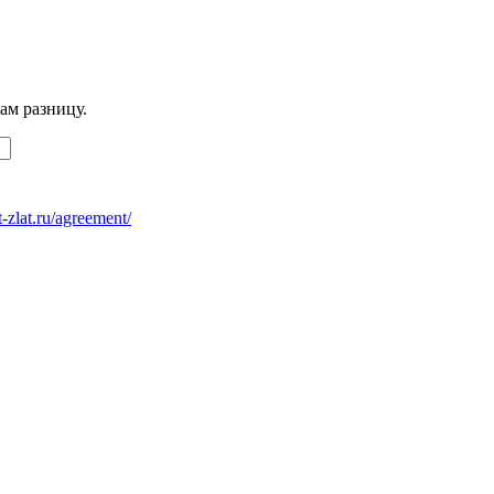
ам разницу.
at-zlat.ru/agreement/