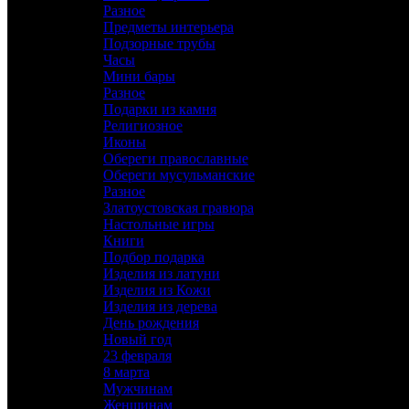
Разное
Предметы интерьера
Подзорные трубы
Часы
Мини бары
Разное
Подарки из камня
Религиозное
Иконы
Обереги православные
Обереги мусульманские
Разное
Златоустовская гравюра
Настольные игры
Книги
Подбор подарка
Изделия из латуни
Изделия из Кожи
Изделия из дерева
День рождения
Новый год
23 февраля
8 марта
Мужчинам
Женщинам