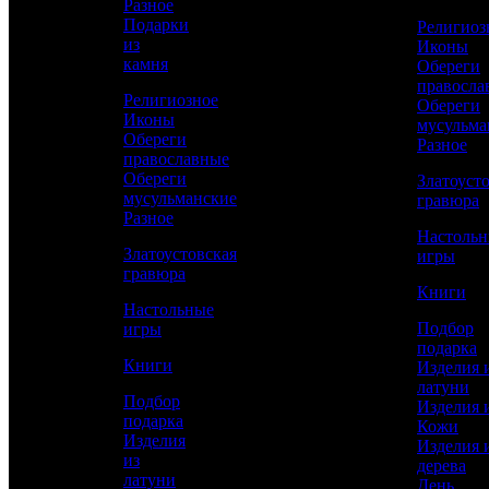
Разное
Подарки
Религиоз
из
Иконы
Сравнить товар
камня
Обереги
правосла
Религиозное
Обереги
Рассчитать доставку СДЭК
Иконы
мусульма
Обереги
Разное
православные
Обереги
Златоуст
мусульманские
РАССЧИТАТЬ
гравюра
Разное
Настоль
Златоустовская
игры
Высота стопки
гравюра
65
Книги
Настольные
Диаметр стопки
Подбор
игры
32
подарка
Книги
Изделия 
Фляжка
латуни
190х130х40
Подбор
Изделия 
подарка
Кожи
Работы
Изделия
Изделия 
Токарные, Слесарные, Полировка, Рисовка
из
дерева
кистью, Гравирование по лаку, Травление,
латуни
День