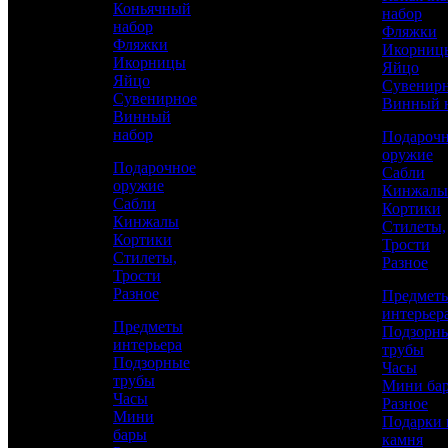
Коньячный
набор
золотом
набор
Фляжки
Фляжки
Икорниц
Икорницы
Яйцо
Яйцо
Сувенир
Сувенирное
Винный 
Винный
набор
Подароч
оружие
Подарочное
Сабли
оружие
Кинжалы
Сабли
Кортики
Кинжалы
Стилеты,
Кортики
Трости
Аристократ
Стилеты,
Разное
Трости
Водочный набор
Разное
Предмет
интерьер
Предметы
Подзорн
интерьера
67 000 р.
/ шт
трубы
Подзорные
Часы
трубы
Мини ба
Часы
Каталог
Разное
Мини
Подарки 
бары
КУПИТЬ
камня