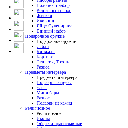
Наборы разные
Водочный набор
Коньячный набор
Фляжки
Икорницы
Яйцо Сувенирное
Винный набор
Подарочное оружие
Подарочное оружие
Сабли
Кинжалы
Кортики
Стилеты, Трости
Разное
Предметы интерьера
Предметы интерьера
Подзорные трубы
Часы
Мини бары
Разное
Подарки из камня
Религиозное
Религиозное
Иконы
Обереги православные