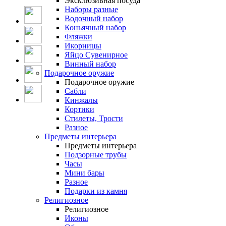
Эксклюзивная посуда
Наборы разные
Водочный набор
Коньячный набор
Фляжки
Икорницы
Яйцо Сувенирное
Винный набор
Подарочное оружие
Подарочное оружие
Сабли
Кинжалы
Кортики
Стилеты, Трости
Разное
Предметы интерьера
Предметы интерьера
Подзорные трубы
Часы
Мини бары
Разное
Подарки из камня
Религиозное
Религиозное
Иконы