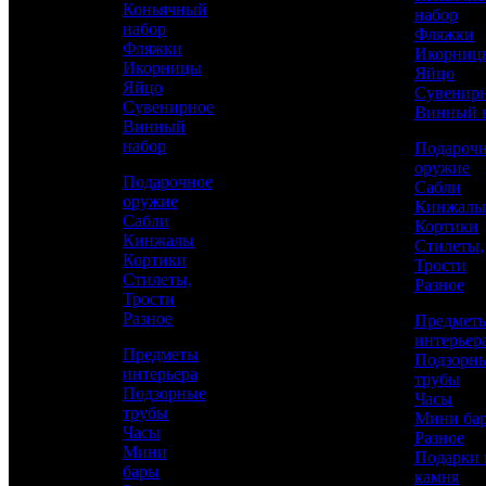
Коньячный
набор
Ручкой
набор
Фляжки
Фляжки
Икорниц
Икорницы
Яйцо
Яйцо
Сувенир
Сувенирное
Винный 
Винный
набор
Подароч
оружие
Подарочное
Сабли
оружие
Кинжалы
Сабли
Кортики
Кинжалы
Стилеты,
Кортики
Трости
Аристократ
Стилеты,
Разное
Трости
Кортики
Разное
Предмет
интерьер
Предметы
Подзорн
интерьера
43 500 р.
/ шт
трубы
Подзорные
Часы
трубы
Мини ба
Часы
Каталог
Разное
Мини
Подарки 
бары
КУПИТЬ
камня