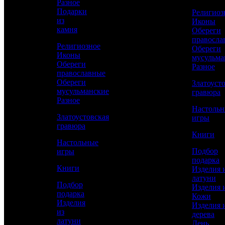
Разное
Подарки
Религиоз
из
Иконы
Сравнить товар
камня
Обереги
правосла
Религиозное
Обереги
Рассчитать доставку СДЭК
Иконы
мусульма
Обереги
Разное
православные
Обереги
Златоуст
мусульманские
РАССЧИТАТЬ
гравюра
Разное
Настоль
Златоустовская
игры
Длина
гравюра
355
Книги
Настольные
Длина клинка
Подбор
игры
215
подарка
Книги
Изделия 
Толщина клинка
латуни
4
Подбор
Изделия 
подарка
Кожи
Работы
Изделия
Изделия 
Токарные, Слесарные, Полировка, Рисовка
из
дерева
кистью, Гравирование по лаку, Травление,
латуни
День