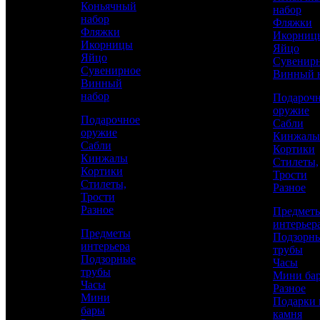
Коньячный
набор
Филигрань
набор
Фляжки
Фляжки
Икорниц
Икорницы
Яйцо
Яйцо
Сувенир
Сувенирное
Винный 
Винный
набор
Подароч
оружие
Подарочное
Сабли
оружие
Кинжалы
Сабли
Кортики
Кинжалы
Стилеты,
Кортики
Трости
Стилеты,
Разное
Трости
Разное
Предмет
интерьер
Аристократ
Предметы
Подзорн
интерьера
Кинжалы
трубы
Подзорные
Часы
трубы
Мини ба
Часы
Каталог
Разное
143 200 р.
/ шт
Мини
Подарки 
бары
камня