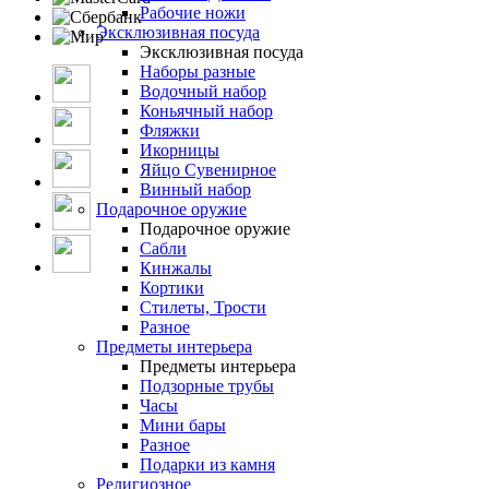
Рабочие ножи
Эксклюзивная посуда
Эксклюзивная посуда
Наборы разные
Водочный набор
Коньячный набор
Фляжки
Икорницы
Яйцо Сувенирное
Винный набор
Подарочное оружие
Подарочное оружие
Сабли
Кинжалы
Кортики
Стилеты, Трости
Разное
Предметы интерьера
Предметы интерьера
Подзорные трубы
Часы
Мини бары
Разное
Подарки из камня
Религиозное