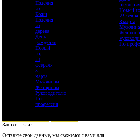
Изделия
рождени
Гравирование по лаку, Травление,
из
Новый г
Подрезка штихелем, Никелирование,
Кожи
23 февра
Золочение, Ювелирные
Изделия
8 марта
из
Материал
Мужчин
дерева
Латунь, Никель, Золото, Малахит, Сталь
Женщин
День
«95х18»
Руководи
рождения
По профе
Описание
—
Новый
год
23
февраля
8
марта
Мужчинам
Женщинам
Руководителю
Для добавления товара в избранное, пожалуйста,
По
авторизуйтесь
профессии
АВТОРИЗОВАТЬСЯ
ОТМЕНА
Заказ в 1 клик
Оставьте свои данные, мы свяжемся с вами для