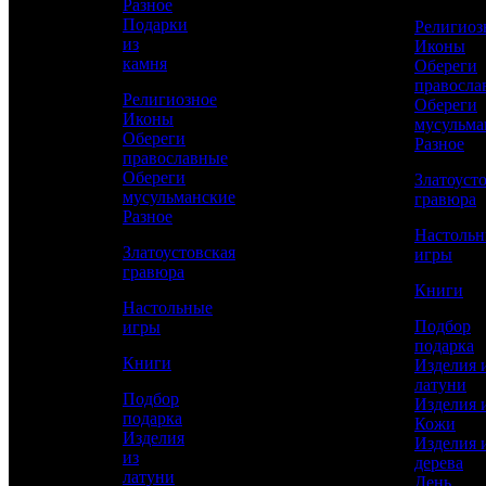
Разное
Подарки
Религиоз
из
Иконы
КУПИТЬ
камня
Обереги
правосла
Религиозное
Обереги
Иконы
Сравнить товар
мусульма
Обереги
Разное
православные
Рассчитать доставку СДЭК
Обереги
Златоуст
мусульманские
гравюра
Разное
Настоль
Златоустовская
игры
РАССЧИТАТЬ
гравюра
Книги
Настольные
Подбор
игры
Длина
подарка
545
Книги
Изделия 
латуни
Длина клинка
Подбор
Изделия 
350
подарка
Кожи
Изделия
Изделия 
Работы
из
дерева
Токарные, Слесарные, Художественное
латуни
День
литье, Полировка, Рисовка кистью,