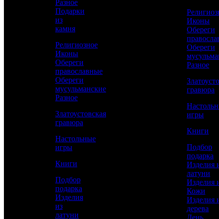
Разное
Подарки
Религиоз
из
Иконы
Сравнить товар
камня
Обереги
правосла
Религиозное
Обереги
Рассчитать доставку СДЭК
Иконы
мусульма
Обереги
Разное
православные
Обереги
Златоуст
мусульманские
гравюра
РАССЧИТАТЬ
Разное
Настоль
Златоустовская
игры
гравюра
Длина
Книги
340
Настольные
Подбор
игры
Ширина
подарка
250
Книги
Изделия 
Работы
латуни
Подбор
Слесарные, Полировка, Рисовка кистью,
Изделия 
подарка
Гравирование по лаку, Травление,
Кожи
Изделия
Подрезка штихелем, Никелирование,
Изделия 
из
Золочение, Ювелирные
дерева
латуни
День