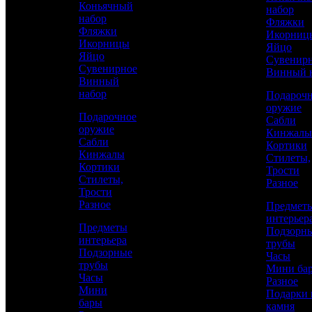
Коньячный
набор
набор
Фляжки
Фляжки
Икорниц
Икорницы
Яйцо
Яйцо
Сувенир
Сувенирное
Винный 
Винный
набор
Подароч
оружие
Подарочное
Сабли
оружие
Кинжалы
Сабли
Кортики
Кинжалы
Стилеты,
Кортики
Трости
Стилеты,
Аристократ
Разное
Трости
Книги
Разное
Предмет
интерьер
Предметы
Подзорн
интерьера
трубы
115 800 р.
Подзорные
Часы
трубы
Мини ба
Часы
Каталог
Разное
Мини
Подарки 
бары
камня
КУПИТЬ