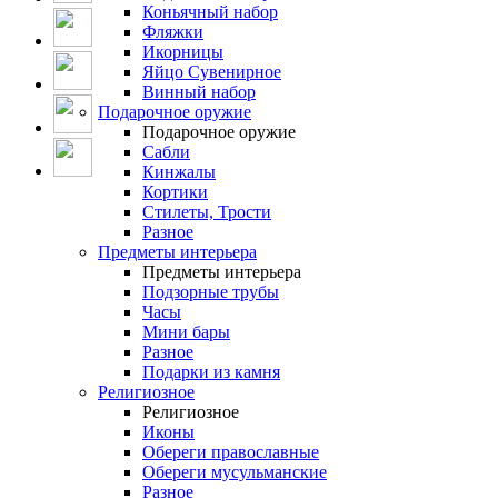
Коньячный набор
Фляжки
Икорницы
Яйцо Сувенирное
Винный набор
Подарочное оружие
Подарочное оружие
Сабли
Кинжалы
Кортики
Стилеты, Трости
Разное
Предметы интерьера
Предметы интерьера
Подзорные трубы
Часы
Мини бары
Разное
Подарки из камня
Религиозное
Религиозное
Иконы
Обереги православные
Обереги мусульманские
Разное