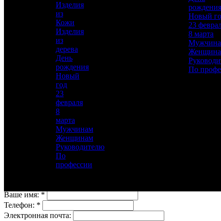
Изделия
Материал
рождени
из
Латунь, Никель, Золото, Фианит, Лазурит
Новый г
Кожи
23 февра
Описание
—
Изделия
8 марта
из
Мужчин
дерева
Женщин
День
Руководи
рождения
По профе
Новый
год
23
февраля
Для добавления товара в избранное, пожалуйста,
8
авторизуйтесь
марта
Мужчинам
АВТОРИЗОВАТЬСЯ
ОТМЕНА
Женщинам
Руководителю
Заказ в 1 клик
По
профессии
Оставьте свои данные, мы свяжемся с вами для
уточнения деталей заказа.
Ваше имя:
*
Телефон:
*
Электронная почта: