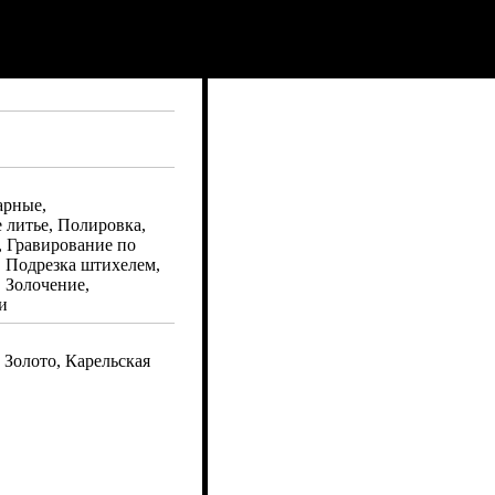
арные,
 литье, Полировка,
, Гравирование по
, Подрезка штихелем,
 Золочение,
и
 Золото, Карельская