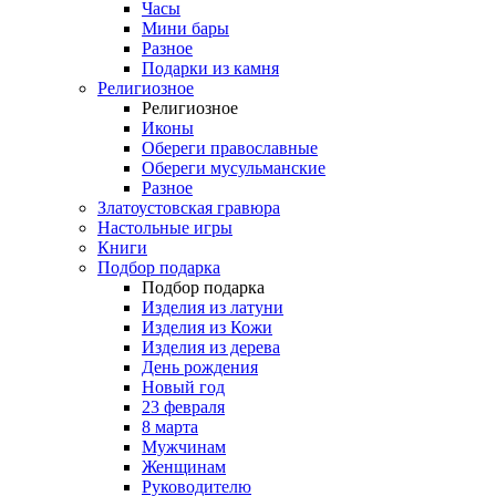
Часы
Мини бары
Разное
Подарки из камня
Религиозное
Религиозное
Иконы
Обереги православные
Обереги мусульманские
Разное
Златоустовская гравюра
Настольные игры
Книги
Подбор подарка
Подбор подарка
Изделия из латуни
Изделия из Кожи
Изделия из дерева
День рождения
Новый год
23 февраля
8 марта
Мужчинам
Женщинам
Руководителю