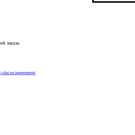
ей заказа.
at-zlat.ru/agreement/