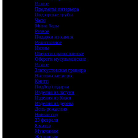
Разное
Предметы интерьера
Подзорные трубы
Часы
Мини бары
Разное
Подарки из камня
Религиозное
Иконы
Обереги православные
Обереги мусульманские
Разное
Златоустовская гравюра
Настольные игры
Книги
Подбор подарка
Изделия из латуни
Изделия из Кожи
Изделия из дерева
День рождения
Новый год
23 февраля
8 марта
Мужчинам
Женщинам