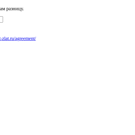
ам разницу.
at-zlat.ru/agreement/