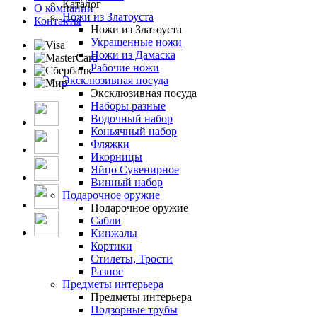
Каталог
О компании
Ножи из Златоуста
Контакты
Ножи из Златоуста
Украшенные ножи
Ножи из Дамаска
Рабочие ножи
Эксклюзивная посуда
Эксклюзивная посуда
Наборы разные
Водочный набор
Коньячный набор
Фляжки
Икорницы
Яйцо Сувенирное
Винный набор
Подарочное оружие
Подарочное оружие
Сабли
Кинжалы
Кортики
Стилеты, Трости
Разное
Предметы интерьера
Предметы интерьера
Подзорные трубы