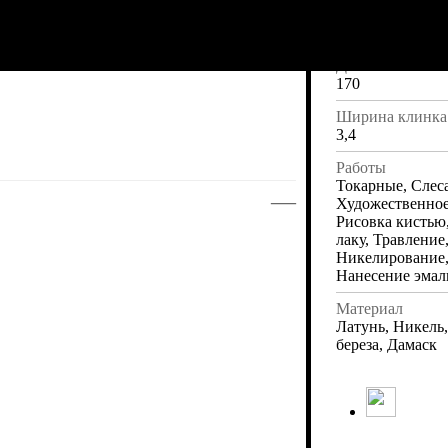
Длина
290
Длина клинка
170
Ширина клинка
3,4
Работы
Токарные, Слес
—
Художественное
Рисовка кистью
лаку, Травление
Никелирование,
Нанесение эмал
Материал
Латунь, Никель,
береза, Дамаск