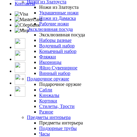
Ножи из Златоуста
Контакты
Ножи из Златоуста
Украшенные ножи
Ножи из Дамаска
Рабочие ножи
Эксклюзивная посуда
Эксклюзивная посуда
Наборы разные
Водочный набор
Коньячный набор
Фляжки
Икорницы
Яйцо Сувенирное
Винный набор
Подарочное оружие
Подарочное оружие
Сабли
Кинжалы
Кортики
Стилеты, Трости
Разное
Предметы интерьера
Предметы интерьера
Подзорные трубы
Часы