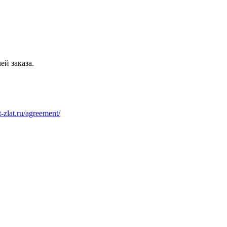
ей заказа.
at-zlat.ru/agreement/