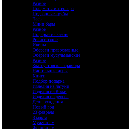
Разное
Предметы интерьера
Подзорные трубы
Часы
Мини бары
Разное
Подарки из камня
Религиозное
Иконы
Обереги православные
Обереги мусульманские
Разное
Златоустовская гравюра
Настольные игры
Книги
Подбор подарка
Изделия из латуни
Изделия из Кожи
Изделия из дерева
День рождения
Новый год
23 февраля
8 марта
Мужчинам
Женщинам