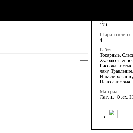
Длина
350
Длина клинка
170
Ширина клинка
4
Работы
Токарные, Слес
—
Художественное
Рисовка кистью
лаку, Травление
Никелирование,
Нанесение эмал
Материал
Латунь, Орех, Н