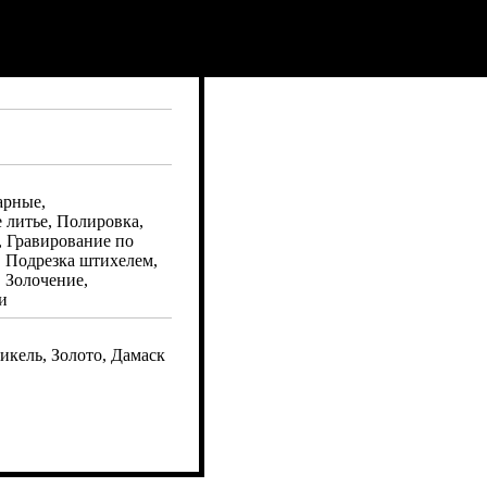
арные,
 литье, Полировка,
, Гравирование по
, Подрезка штихелем,
 Золочение,
и
икель, Золото, Дамаск