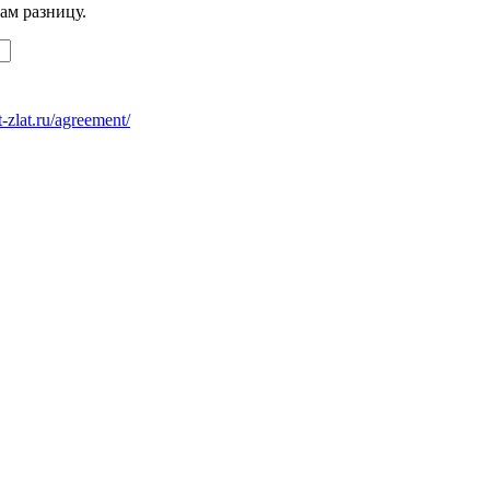
ам разницу.
at-zlat.ru/agreement/