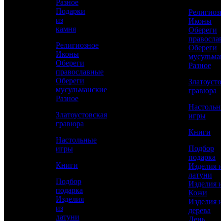
Разное
Подарки
Религиоз
из
Иконы
Сравнить товар
камня
Обереги
правосла
Религиозное
Обереги
Рассчитать доставку СДЭК
Иконы
мусульма
Обереги
Разное
православные
Обереги
Златоуст
мусульманские
РАССЧИТАТЬ
гравюра
Разное
Настоль
Златоустовская
игры
Ручка Диаметр
гравюра
12
Книги
Настольные
Визитница Длина
Подбор
игры
65
подарка
Книги
Изделия 
Визитница Ширина
латуни
95
Подбор
Изделия 
подарка
Кожи
Работы
Изделия
Изделия 
Слесарные, Полировка, Рисовка кистью,
из
дерева
Гравирование по лаку, Травление,
латуни
День