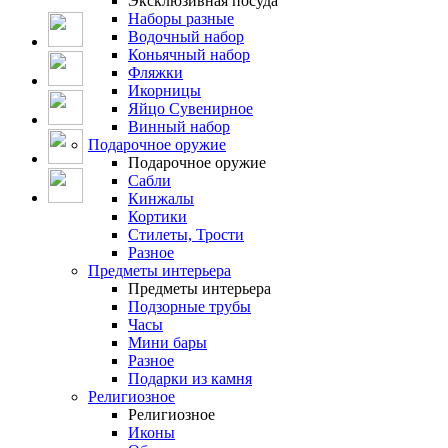
Эксклюзивная посуда
Наборы разные
Водочный набор
Коньячный набор
Фляжки
Икорницы
Яйцо Сувенирное
Винный набор
Подарочное оружие
Подарочное оружие
Сабли
Кинжалы
Кортики
Стилеты, Трости
Разное
Предметы интерьера
Предметы интерьера
Подзорные трубы
Часы
Мини бары
Разное
Подарки из камня
Религиозное
Религиозное
Иконы