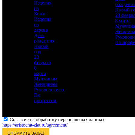
Описание
—
Изделия
рождени
из
Новый г
Кожи
23 февра
Изделия
8 марта
из
Мужчин
дерева
Женщин
День
Руководи
рождения
По профе
Для добавления товара в избранное, пожалуйста,
Новый
авторизуйтесь
год
23
февраля
АВТОРИЗОВАТЬСЯ
ОТМЕНА
8
марта
Заказ в 1 клик
Мужчинам
Оставьте свои данные, мы свяжемся с вами для
Женщинам
уточнения деталей заказа.
Руководителю
По
Ваше имя:
*
профессии
Телефон:
*
Электронная почта:
Согласие на обработку персональных данных
https://aristocrat-zlat.ru/agreement/
ОФОРМИТЬ ЗАКАЗ