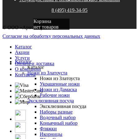
8 (495) 419-34-95
Корзина
нет товаров
© ООО «Аристократ»
Согласие на обработку персональных данных
Каталог
Акции
Услуги
Каталог
Оплата и доставка
Каталог
О компании
Ножи из Златоуста
Контакты
Ножи из Златоуста
Украшенные ножи
Ножи из Дамаска
Рабочие ножи
Эксклюзивная посуда
Эксклюзивная посуда
Наборы разные
Водочный набор
Коньячный набор
Фляжки
Икорницы