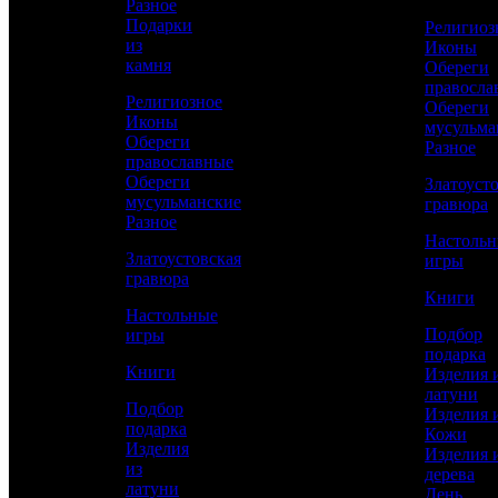
Разное
Сравнить товар
Подарки
Религиоз
из
Иконы
камня
Обереги
Рассчитать доставку СДЭК
правосла
Религиозное
Обереги
Иконы
мусульма
Обереги
Разное
РАССЧИТАТЬ
православные
Обереги
Златоуст
мусульманские
гравюра
Разное
Высота
Настоль
110
Златоустовская
игры
гравюра
Диаметр
Книги
50
Настольные
Подбор
игры
Работы
подарка
Токарные, Полировка, Рисовка кистью,
Книги
Изделия 
Гравирование по лаку, Травление,
латуни
Никелирование, Золочение, Ювелирные
Подбор
Изделия 
подарка
Кожи
Материал
Изделия
Изделия 
Латунь, Никель, Золото
из
дерева
латуни
День