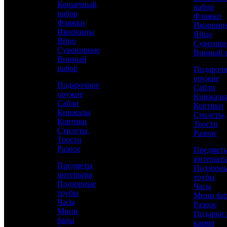
Коньячный
набор
набор
Фляжки
Фляжки
Икорниц
Икорницы
Яйцо
Яйцо
Сувенир
Сувенирное
Винный 
Винный
набор
Подароч
оружие
Подарочное
Сабли
оружие
Кинжалы
Сабли
Кортики
Аристократ
Кинжалы
Стилеты,
Кортики
Трости
Яйцо Сувенирное
Стилеты,
Разное
Трости
Разное
Предмет
35 100 р.
/ шт
интерьер
Предметы
Подзорн
интерьера
трубы
Подзорные
Часы
трубы
Мини ба
Часы
Каталог
КУПИТЬ
Разное
Мини
Подарки 
бары
камня