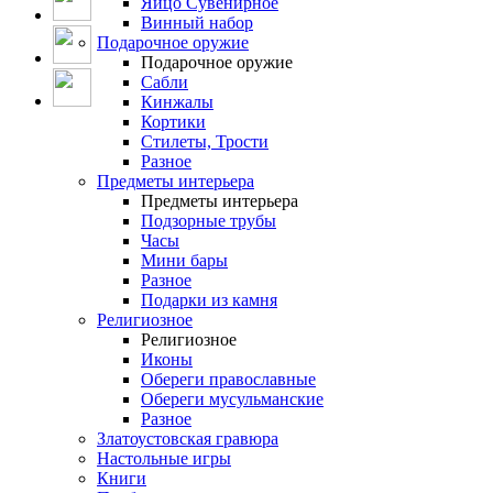
Яйцо Сувенирное
Винный набор
Подарочное оружие
Подарочное оружие
Сабли
Кинжалы
Кортики
Стилеты, Трости
Разное
Предметы интерьера
Предметы интерьера
Подзорные трубы
Часы
Мини бары
Разное
Подарки из камня
Религиозное
Религиозное
Иконы
Обереги православные
Обереги мусульманские
Разное
Златоустовская гравюра
Настольные игры
Книги