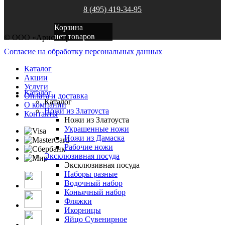
8 (495) 419-34-95
Корзина
нет товаров
© ООО «Аристократ»
Согласие на обработку персональных данных
Каталог
Акции
Услуги
Каталог
Оплата и доставка
Каталог
О компании
Ножи из Златоуста
Контакты
Ножи из Златоуста
Украшенные ножи
Ножи из Дамаска
Рабочие ножи
Эксклюзивная посуда
Эксклюзивная посуда
Наборы разные
Водочный набор
Коньячный набор
Фляжки
Икорницы
Яйцо Сувенирное