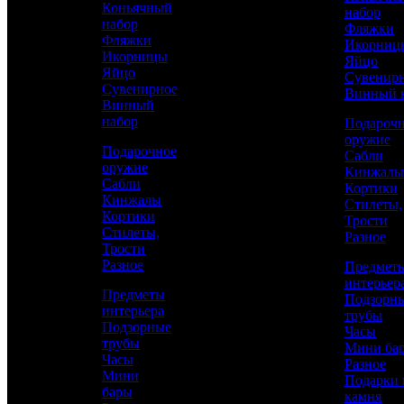
Коньячный
набор
золотом
набор
Фляжки
Фляжки
Икорниц
Икорницы
Яйцо
Яйцо
Сувенир
Сувенирное
Винный 
Винный
набор
Подароч
оружие
Подарочное
Сабли
оружие
Кинжалы
Сабли
Кортики
Кинжалы
Стилеты,
Кортики
Трости
Аристократ
Стилеты,
Разное
Трости
Женщинам
Разное
Предмет
интерьер
Предметы
Подзорн
интерьера
4 600 р.
/ шт
трубы
Подзорные
Часы
трубы
Мини ба
Часы
Каталог
Разное
Мини
Подарки 
бары
КУПИТЬ
камня