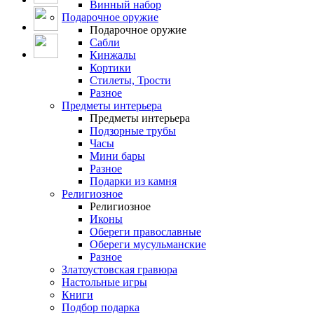
Винный набор
Подарочное оружие
Подарочное оружие
Сабли
Кинжалы
Кортики
Стилеты, Трости
Разное
Предметы интерьера
Предметы интерьера
Подзорные трубы
Часы
Мини бары
Разное
Подарки из камня
Религиозное
Религиозное
Иконы
Обереги православные
Обереги мусульманские
Разное
Златоустовская гравюра
Настольные игры
Книги
Подбор подарка