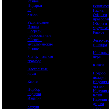
Разное
Подарки
Религиоз
из
Иконы
Сравнить товар
камня
Обереги
правосла
Религиозное
Обереги
Рассчитать доставку СДЭК
Иконы
мусульма
Обереги
Разное
православные
Обереги
Златоуст
мусульманские
РАССЧИТАТЬ
гравюра
Разное
Настоль
Златоустовская
игры
Диаметр
гравюра
65
Книги
Настольные
Работы
Подбор
игры
Токарные, Слесарные, Полировка, Рисовка
подарка
кистью, Гравирование по лаку, Травление,
Книги
Изделия 
Никелирование, Золочение
латуни
Подбор
Изделия 
Материал
подарка
Кожи
Латунь, Никель, Золото
Изделия
Изделия 
из
дерева
Описание
—
латуни
День