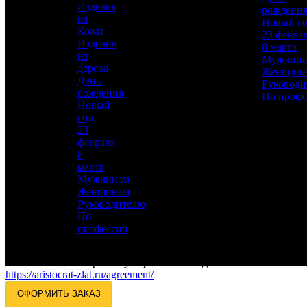
Изделия
рождени
из
Новый г
Кожи
23 февра
Изделия
8 марта
из
Мужчин
дерева
Женщин
День
Руководи
рождения
Для добавления товара в избранное, пожалуйста,
По профе
Новый
авторизуйтесь
год
23
АВТОРИЗОВАТЬСЯ
ОТМЕНА
февраля
8
Заказ в 1 клик
марта
Мужчинам
Оставьте свои данные, мы свяжемся с вами для
Женщинам
уточнения деталей заказа.
Руководителю
По
Ваше имя:
*
профессии
Телефон:
*
Электронная почта:
Согласие на обработку персональных данных
https://aristocrat-zlat.ru/agreement/
ОФОРМИТЬ ЗАКАЗ