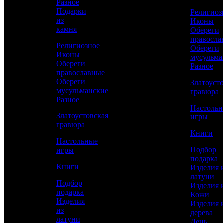
Разное
Подарки
Религиоз
Сравнить товар
из
Иконы
камня
Обереги
правосла
Рассчитать доставку СДЭК
Религиозное
Обереги
Иконы
мусульма
Обереги
Разное
православные
Обереги
РАССЧИТАТЬ
Златоуст
мусульманские
гравюра
Разное
Настоль
Длина
Златоустовская
игры
203
гравюра
Книги
Ширина
Настольные
140
Подбор
игры
подарка
Работы
Книги
Изделия 
Слесарные, Полировка, Рисовка кистью,
латуни
Гравирование по лаку, Травление,
Подбор
Изделия 
Подрезка штихелем, Никелирование,
подарка
Кожи
Золочение
Изделия
Изделия 
из
дерева
Материал
латуни
День