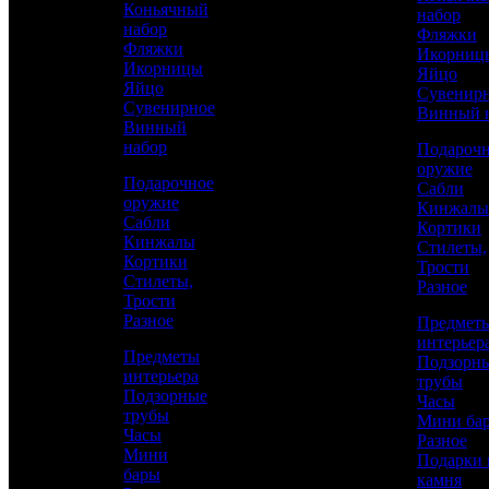
подарок
Коньячный
набор
набор
Фляжки
Фляжки
Икорниц
Икорницы
Яйцо
Яйцо
Сувенир
Сувенирное
Винный 
Винный
набор
Подароч
оружие
Подарочное
Сабли
оружие
Кинжалы
Сабли
Кортики
Кинжалы
Стилеты,
Аристократ
Кортики
Трости
Стилеты,
Разное
Златоустовская гравюра
Трости
Разное
Предмет
интерьер
Предметы
8 300 р.
Подзорн
интерьера
трубы
Подзорные
Часы
трубы
Мини ба
Часы
Каталог
Разное
Мини
КУПИТЬ
Подарки 
бары
камня