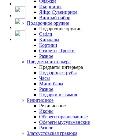
Фляжки
Икорницы
Яйцо Сувенирное
Винный набор
Подарочное оружие
Подарочное оружие
Сабли
Кинжалы
Кортики
Стилеты, Трости
Разное
Предметы интерьера
Предметы интерьера
Подзорные трубы
Часы
Мини бары
Разное
Подарки из камня
Религиозное
Религиозное
Иконы
Обереги православные
Обереги мусульманские
Разное
Златоустовская гравюра