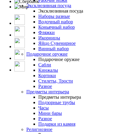
Рабочие ножи
Эксклюзивная посуда
Эксклюзивная посуда
Наборы разные
Водочный набор
Коньячный набор
Фляжки
Икорницы
Яйцо Сувенирное
Винный набор
Подарочное оружие
Подарочное оружие
Сабли
Кинжалы
Кортики
Стилеты, Трости
Разное
Предметы интерьера
Предметы интерьера
Подзорные трубы
Часы
Мини бары
Разное
Подарки из камня
Религиозное