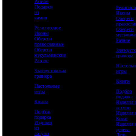
Разное
Подарки
Религиоз
из
Иконы
Сравнить товар
камня
Обереги
правосла
Религиозное
Обереги
Рассчитать доставку СДЭК
Иконы
мусульма
Обереги
Разное
православные
Обереги
Златоуст
мусульманские
РАССЧИТАТЬ
гравюра
Разное
Настоль
Златоустовская
игры
Длина
гравюра
290
Книги
Настольные
Длина клинка
Подбор
игры
170
подарка
Книги
Изделия 
Ширина клинка
латуни
3,8
Подбор
Изделия 
подарка
Кожи
Работы
Изделия
Изделия 
Токарные, Слесарные, Художественное
из
дерева
литье, Полировка, Рисовка кистью,
латуни
День