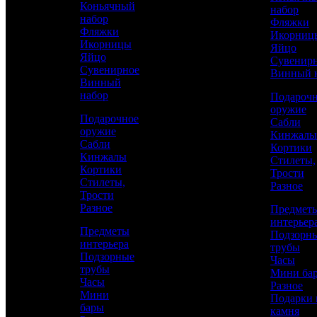
Коньячный
набор
качество
набор
Фляжки
Фляжки
Икорниц
Икорницы
Яйцо
Яйцо
Сувенир
Сувенирное
Винный 
Винный
набор
Подароч
оружие
Подарочное
Сабли
оружие
Кинжалы
Сабли
Кортики
Кинжалы
Стилеты,
Кортики
Трости
Аристократ
Стилеты,
Разное
Трости
Ножи из Дамаска
Разное
Предмет
интерьер
Предметы
Подзорн
интерьера
34 900 р.
/ шт
трубы
Подзорные
Часы
трубы
Мини ба
Часы
Каталог
Разное
Мини
Подарки 
бары
КУПИТЬ
камня