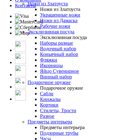
Ножи из Златоуста
Контакты
Ножи из Златоуста
Украшенные ножи
Ножи из Дамаска
Рабочие ножи
Эксклюзивная посуда
Эксклюзивная посуда
Наборы разные
Водочный набор
Коньячный набор
Фляжки
Икорницы
Яйцо Сувенирное
Винный набор
Подарочное оружие
Подарочное оружие
Сабли
Кинжалы
Кортики
Стилеты, Трости
Разное
Предметы интерьера
Предметы интерьера
Подзорные трубы
Часы