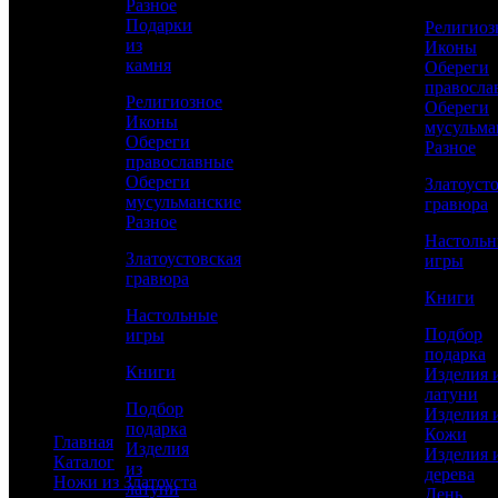
Разное
Изделия из дерева
Подарки
Религиоз
День рождения
из
Иконы
Новый год
камня
Обереги
23 февраля
правосла
8 марта
Религиозное
Обереги
Мужчинам
Иконы
мусульма
Женщинам
Обереги
Разное
Руководителю
православные
По профессии
Обереги
Златоуст
мусульманские
гравюра
Статьи
Разное
Настоль
Златоустовская
игры
гравюра
Книги
Дизайнерские ключницы: виды и
Настольные
особенности
Подбор
игры
подарка
Книги
Янтарь: Дар моря в подарочной упаковке
Изделия 
латуни
Подбор
Все статьи
Изделия 
подарка
Кожи
Главная
Изделия
Изделия 
Каталог
из
дерева
Ножи из Златоуста
латуни
День