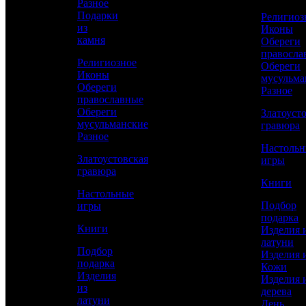
Разное
Подарки
Религиоз
из
Иконы
Сравнить товар
камня
Обереги
правосла
Религиозное
Обереги
Рассчитать доставку СДЭК
Иконы
мусульма
Обереги
Разное
православные
Обереги
Златоуст
мусульманские
РАССЧИТАТЬ
гравюра
Разное
Настоль
Златоустовская
игры
Высота чашки
гравюра
65
Книги
Настольные
Длина подноса
Подбор
игры
190
подарка
Книги
Изделия 
Ширина подноса
латуни
125
Подбор
Изделия 
подарка
Кожи
Работы
Изделия
Изделия 
Токарные, Слесарные, Художественное
из
дерева
литье, Полировка, Рисовка кистью,
латуни
День