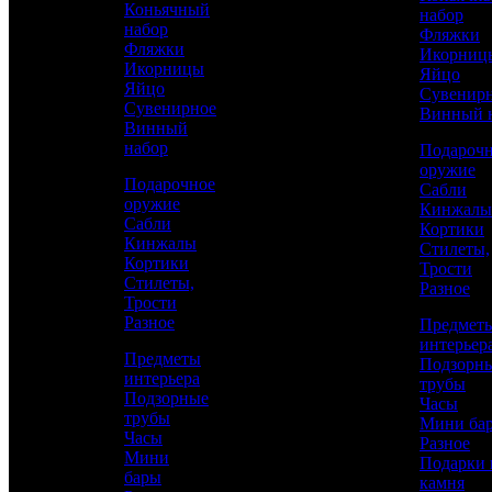
Коньячный
набор
Аристократ
набор
Фляжки
Фляжки
Икорниц
Икорницы
Яйцо
Яйцо
Сувенир
Сувенирное
Винный 
Винный
набор
Подароч
оружие
Подарочное
Сабли
оружие
Кинжалы
Сабли
Кортики
Кинжалы
Стилеты,
Кортики
Трости
Аристократ
Стилеты,
Разное
Трости
Наборы разные
Разное
Предмет
интерьер
Предметы
Подзорн
интерьера
59 100 р.
/ шт
трубы
Подзорные
Часы
трубы
Мини ба
Часы
Каталог
Разное
Мини
Подарки 
бары
КУПИТЬ
камня