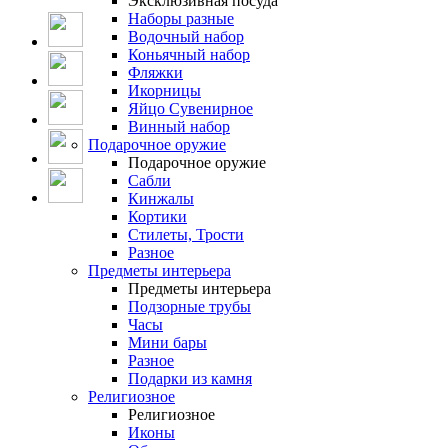
Эксклюзивная посуда
Наборы разные
Водочный набор
Коньячный набор
Фляжки
Икорницы
Яйцо Сувенирное
Винный набор
Подарочное оружие
Подарочное оружие
Сабли
Кинжалы
Кортики
Стилеты, Трости
Разное
Предметы интерьера
Предметы интерьера
Подзорные трубы
Часы
Мини бары
Разное
Подарки из камня
Религиозное
Религиозное
Иконы